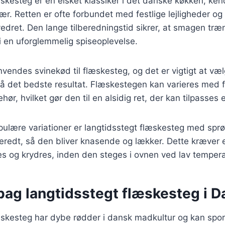
skesteg er en elsket klassiker i det danske køkken, kend
r. Retten er ofte forbundet med festlige lejligheder og 
dret. Den lange tilberedningstid sikrer, at smagen træn
 i en uforglemmelig spiseoplevelse.
anvendes svinekød til flæskesteg, og det er vigtigt at væ
pnå det bedste resultat. Flæskestegen kan varieres med f
ehør, hvilket gør den til en alsidig ret, der kan tilpasse
pulære variationer er langtidsstegt flæskesteg med spr
beredt, så den bliver knasende og lækker. Dette kræver e
s og krydres, inden den steges i ovnen ved lav temperatu
 bag langtidsstegt flæskesteg i 
skesteg har dybe rødder i dansk madkultur og kan spores