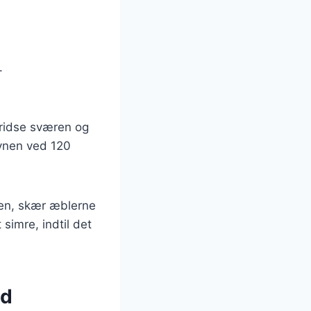
.
ridse sværen og
vnen ved 120
len, skær æblerne
 simre, indtil det
ed