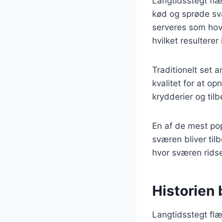
Langtidsstegt flæ
kød og sprøde svæ
serveres som hove
hvilket resulterer
Traditionelt set 
kvalitet for at o
krydderier og tilb
En af de mest po
sværen bliver til
hvor sværen ridse
Historien
Langtidsstegt flæ