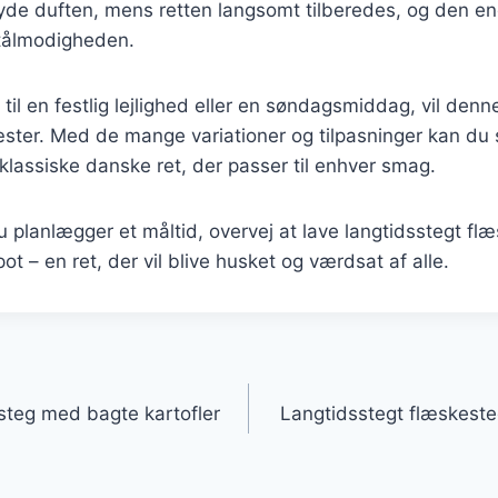
nyde duften, mens retten langsomt tilberedes, og den e
 tålmodigheden.
il en festlig lejlighed eller en søndagsmiddag, vil denne
ster. Med de mange variationer og tilpasninger kan du
klassiske danske ret, der passer til enhver smag.
 planlægger et måltid, overvej at lave langtidsstegt f
t – en ret, der vil blive husket og værdsat af alle.
gation
steg med bagte kartofler
Langtidsstegt flæskeste