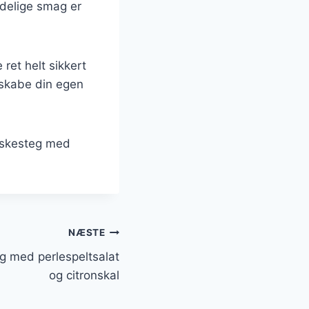
ndelige smag er
 ret helt sikkert
 skabe din egen
læskesteg med
NÆSTE
g med perlespeltsalat
og citronskal