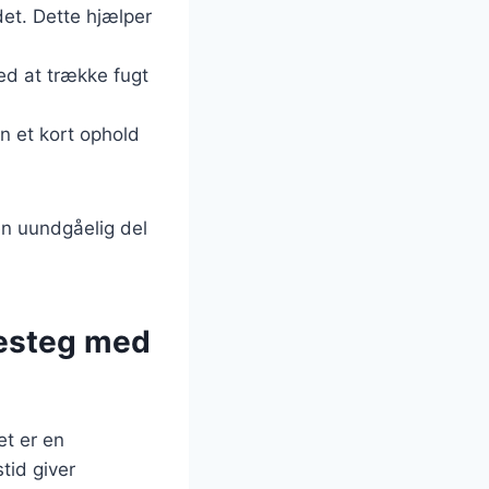
det. Dette hjælper
med at trække fugt
n et kort ophold
en uundgåelig del
kesteg med
et er en
tid giver