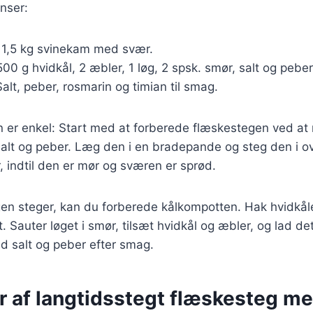
nser:
: 1,5 kg svinekam med svær.
500 g hvidkål, 2 æbler, 1 løg, 2 spsk. smør, salt og peber
Salt, peber, rosmarin og timian til smag.
r enkel: Start med at forberede flæskestegen ved at 
alt og peber. Læg den i en bradepande og steg den i o
r, indtil den er mør og sværen er sprød.
en steger, kan du forberede kålkompotten. Hak hvidkå
t. Sauter løget i smør, tilsæt hvidkål og æbler, og lad det
d salt og peber efter smag.
er af langtidsstegt flæskesteg m