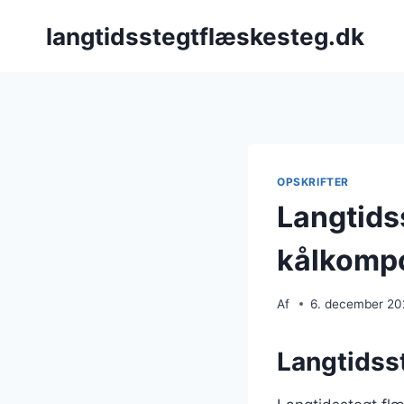
Fortsæt
langtidsstegtflæskesteg.dk
til
indhold
OPSKRIFTER
Langtids
kålkomp
Af
6. december 2
Langtidsst