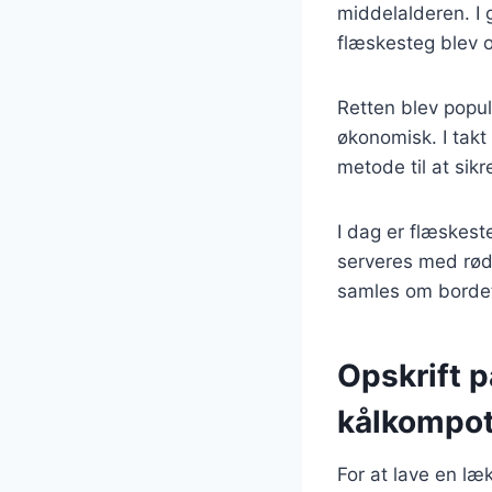
middelalderen. I 
flæskesteg blev o
Retten blev popu
økonomisk. I takt
metode til at sikr
I dag er flæskest
serveres med rødk
samles om bordet 
Opskrift 
kålkompo
For at lave en l