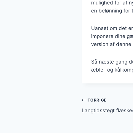
mulighed for at 
en belønning for
Uanset om det er t
imponere dine gæ
version af denne 
Så næste gang du
æble- og kålkompo
Indlægsnavi
FORRIGE
Langtidsstegt flæske