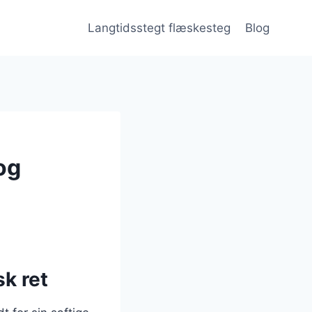
Langtidsstegt flæskesteg
Blog
og
k ret