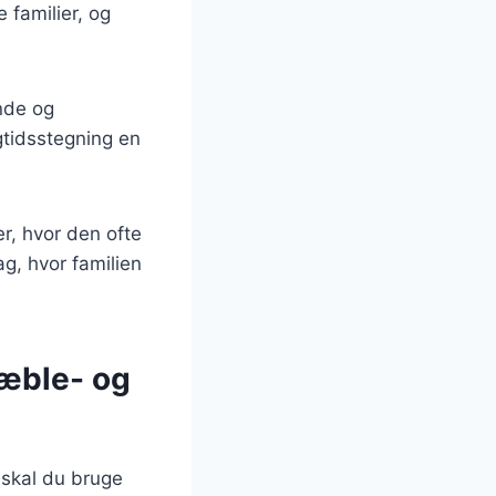
 familier, og
nde og
gtidsstegning en
r, hvor den ofte
g, hvor familien
 æble- og
 skal du bruge