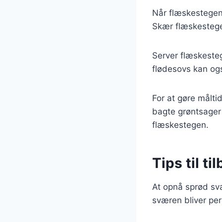
Når flæskestegen 
Skær flæskestegen
Server flæskesteg
flødesovs kan ogs
For at gøre måltid
bagte grøntsager 
flæskestegen.
Tips til t
At opnå sprød svær
sværen bliver per