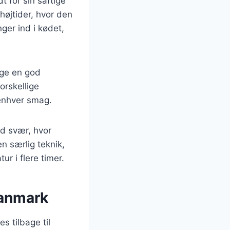
t for sin saftige
højtider, hvor den
ger ind i kødet,
lge en god
orskellige
s enhver smag.
ød svær, hvor
n særlig teknik,
r i flere timer.
Danmark
 tilbage til