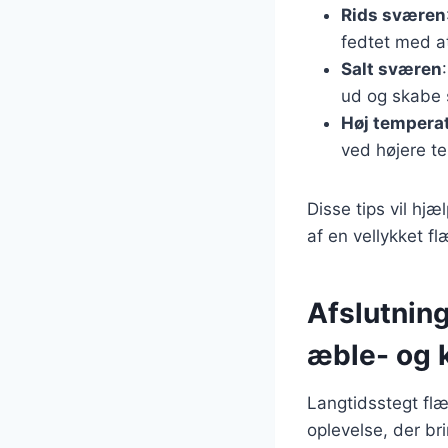
Rids sværen
fedtet med a
Salt sværen
ud og skabe 
Høj temperatu
ved højere te
Disse tips vil hj
af en vellykket f
Afslutnin
æble- og 
Langtidsstegt fl
oplevelse, der br