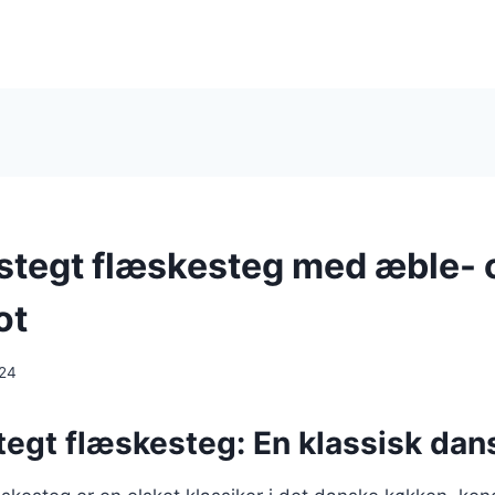
stegt flæskesteg med æble- 
ot
024
egt flæskesteg: En klassisk dans