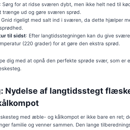
: Sørg for at ridse sværen dybt, men ikke helt ned til kø
t trænge ud og gøre sværen sprød.
: Gnid rigeligt med salt ind i sværen, da dette hjælper 
sprødhed.
r til sidst
: Efter langtidsstegningen kan du give svære
mperatur (220 grader) for at gøre den ekstra sprød.
ælpe dig med at opnå den perfekte sprøde svær, som er 
læskesteg.
g: Nydelse af langtidsstegt flæs
kålkompot
æskesteg med æble- og kålkompot er ikke bare en ret; d
inger familie og venner sammen. Den lange tilberednings