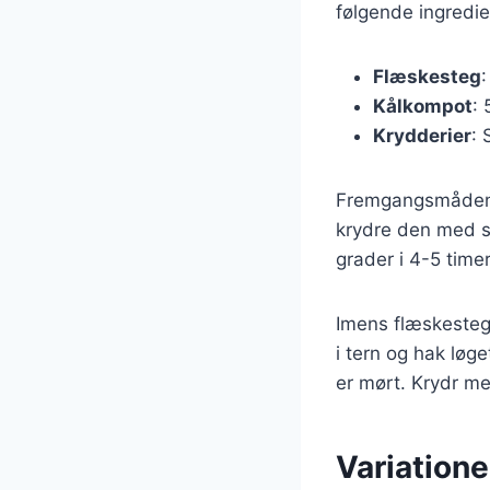
følgende ingredie
Flæskesteg
Kålkompot
: 
Krydderier
: 
Fremgangsmåden e
krydre den med s
grader i 4-5 time
Imens flæskesteg
i tern og hak løge
er mørt. Krydr me
Variation