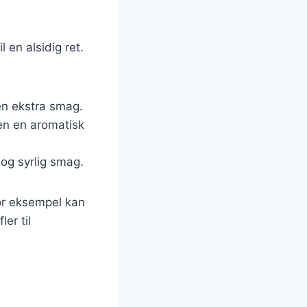
 en alsidig ret.
 en ekstra smag.
tten en aromatisk
 og syrlig smag.
For eksempel kan
er til