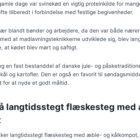
gamle dage var svinekød en vigtig proteinkilde for mange
fte tilberedt i forbindelse med festlige begivenheder.
lær blandt bønder og arbejdere, da den var både nære
 med at madlavningsteknikkerne udviklede sig, blev lan
e, at kødet blev mørt og saftigt.
eg en fast bestanddel af danske jule- og påsketraditione
ål og kartofler. Den er også en favorit til søndagsmidda
for at nyde et godt måltid.
på langtidsstegt flæskesteg med
t
ækker langtidsstegt flæskesteg med æble- og kålkompot,