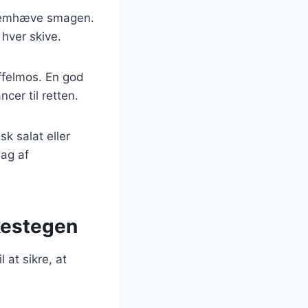
 fremhæve smagen.
 hver skive.
ffelmos. En god
cer til retten.
sk salat eller
mag af
skestegen
 at sikre, at