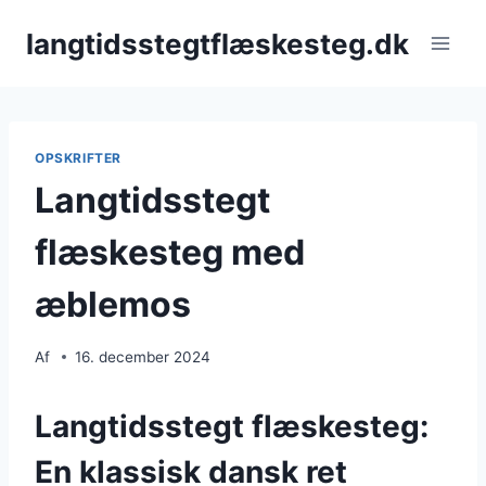
Fortsæt
langtidsstegtflæskesteg.dk
til
indhold
OPSKRIFTER
Langtidsstegt
flæskesteg med
æblemos
Af
16. december 2024
Langtidsstegt flæskesteg:
En klassisk dansk ret