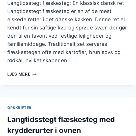
Langtidsstegt flæskesteg: En klassisk dansk ret
Langtidsstegt flæskesteg er en af de mest
elskede retter i det danske køkken. Denne ret er
kendt for sin saftige kød og sprøde svær, der gør
den til en favorit ved festlige lejligheder og
familiemiddage. Traditionelt set serveres
flæskestegen ofte med kartofler, brun sovs og
rødkål, hvilket skaber en…
LANGTIDSSTEGT
LÆS MERE
FLÆSKESTEG
MED
GRØNTSAGSBOUILLON
OG
PEBER
OPSKRIFTER
Langtidsstegt flæskesteg med
krydderurter i ovnen