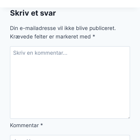
FLÆSKESTEG
MED
Skriv et svar
SENNEP
OG
ÆBLER
Din e-mailadresse vil ikke blive publiceret.
Krævede felter er markeret med
*
Kommentar
*