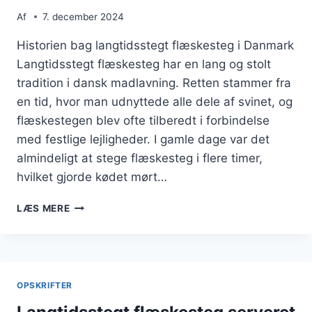
Af
7. december 2024
Historien bag langtidsstegt flæskesteg i Danmark
Langtidsstegt flæskesteg har en lang og stolt
tradition i dansk madlavning. Retten stammer fra
en tid, hvor man udnyttede alle dele af svinet, og
flæskestegen blev ofte tilberedt i forbindelse
med festlige lejligheder. I gamle dage var det
almindeligt at stege flæskesteg i flere timer,
hvilket gjorde kødet mørt…
LANGTIDSSTEGT
LÆS MERE
FLÆSKESTEG
MED
KRYDDERURTER
I
OVNEN
OPSKRIFTER