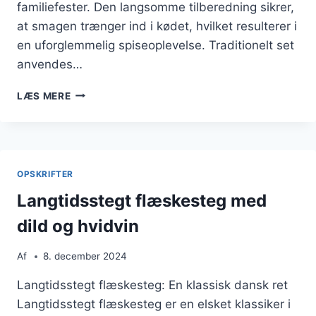
familiefester. Den langsomme tilberedning sikrer,
at smagen trænger ind i kødet, hvilket resulterer i
en uforglemmelig spiseoplevelse. Traditionelt set
anvendes…
LANGTIDSSTEGT
LÆS MERE
FLÆSKESTEG
MED
BALSAMICO
OG
SMØR
OPSKRIFTER
Langtidsstegt flæskesteg med
dild og hvidvin
Af
8. december 2024
Langtidsstegt flæskesteg: En klassisk dansk ret
Langtidsstegt flæskesteg er en elsket klassiker i