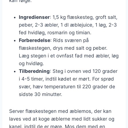
kan følge:
Ingredienser
: 1,5 kg flæskesteg, groft salt,
peber, 2-3 æbler, 1 dl æblejuice, 1 løg, 2-3
fed hvidløg, rosmarin og timian.
Forberedelse
: Rids sværen på
flæskestegen, drys med salt og peber.
Læg stegen i et ovnfast fad med æbler, løg
og hvidløg.
Tilberedning
: Steg i ovnen ved 120 grader
i 4-5 timer, indtil kødet er mørt. For sprød
svær, hæv temperaturen til 220 grader de
sidste 30 minutter.
Server flæskestegen med æblemos, der kan
laves ved at koge æblerne med lidt sukker og
kanel, indtil de er møre. Mos dem med en