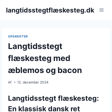
Fortsæt
langtidsstegtflæskesteg.dk
til
indhold
OPSKRIFTER
Langtidsstegt
flæskesteg med
æblemos og bacon
Af
12. december 2024
Langtidsstegt flæskesteg:
En klassisk dansk ret