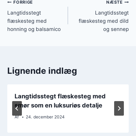
Indlægsnavigation
FORRIGE
NÆSTE
Langtidsstegt
Langtidsstegt
flæskesteg med
flæskesteg med dild
honning og balsamico
og sennep
Lignende indlæg
Langtidsstegt flæskesteg med
smør som en luksuriøs detalje
Af
24. december 2024