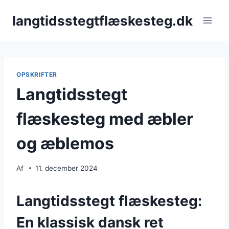
Fortsæt
langtidsstegtflæskesteg.dk
til
indhold
OPSKRIFTER
Langtidsstegt
flæskesteg med æbler
og æblemos
Af
11. december 2024
Langtidsstegt flæskesteg:
En klassisk dansk ret