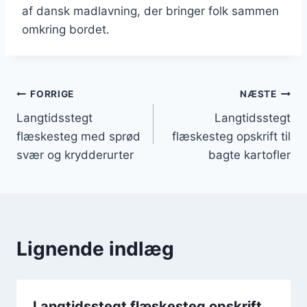
af dansk madlavning, der bringer folk sammen
omkring bordet.
Indlægsnavigation
FORRIGE
NÆSTE
Langtidsstegt
Langtidsstegt
flæskesteg med sprød
flæskesteg opskrift til
svær og krydderurter
bagte kartofler
Lignende indlæg
Langtidsstegt flæskesteg opskrift