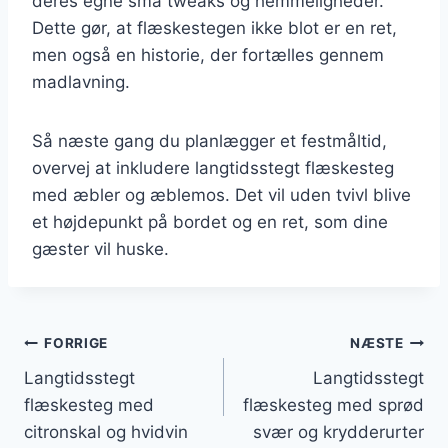
deres egne små tweaks og hemmeligheder.
Dette gør, at flæskestegen ikke blot er en ret,
men også en historie, der fortælles gennem
madlavning.
Så næste gang du planlægger et festmåltid,
overvej at inkludere langtidsstegt flæskesteg
med æbler og æblemos. Det vil uden tvivl blive
et højdepunkt på bordet og en ret, som dine
gæster vil huske.
Indlægsnavigation
FORRIGE
NÆSTE
Langtidsstegt
Langtidsstegt
flæskesteg med
flæskesteg med sprød
citronskal og hvidvin
svær og krydderurter