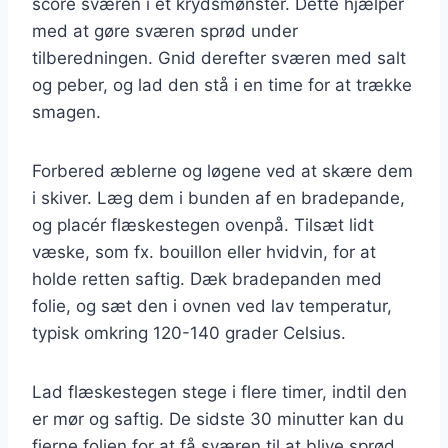
score sværen i et krydsmønster. Dette hjælper
med at gøre sværen sprød under
tilberedningen. Gnid derefter sværen med salt
og peber, og lad den stå i en time for at trække
smagen.
Forbered æblerne og løgene ved at skære dem
i skiver. Læg dem i bunden af en bradepande,
og placér flæskestegen ovenpå. Tilsæt lidt
væske, som fx. bouillon eller hvidvin, for at
holde retten saftig. Dæk bradepanden med
folie, og sæt den i ovnen ved lav temperatur,
typisk omkring 120-140 grader Celsius.
Lad flæskestegen stege i flere timer, indtil den
er mør og saftig. De sidste 30 minutter kan du
fjerne folien for at få sværen til at blive sprød.