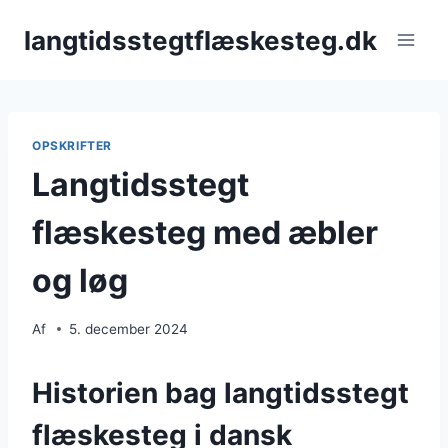
Fortsæt
langtidsstegtflæskesteg.dk
til
indhold
OPSKRIFTER
Langtidsstegt
flæskesteg med æbler
og løg
Af
5. december 2024
Historien bag langtidsstegt
flæskesteg i dansk