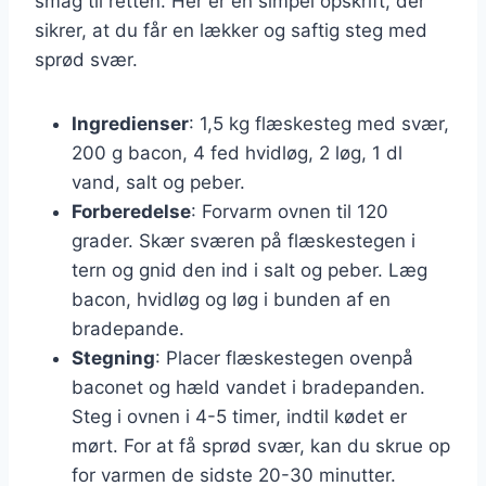
smag til retten. Her er en simpel opskrift, der
sikrer, at du får en lækker og saftig steg med
sprød svær.
Ingredienser
: 1,5 kg flæskesteg med svær,
200 g bacon, 4 fed hvidløg, 2 løg, 1 dl
vand, salt og peber.
Forberedelse
: Forvarm ovnen til 120
grader. Skær sværen på flæskestegen i
tern og gnid den ind i salt og peber. Læg
bacon, hvidløg og løg i bunden af en
bradepande.
Stegning
: Placer flæskestegen ovenpå
baconet og hæld vandet i bradepanden.
Steg i ovnen i 4-5 timer, indtil kødet er
mørt. For at få sprød svær, kan du skrue op
for varmen de sidste 20-30 minutter.