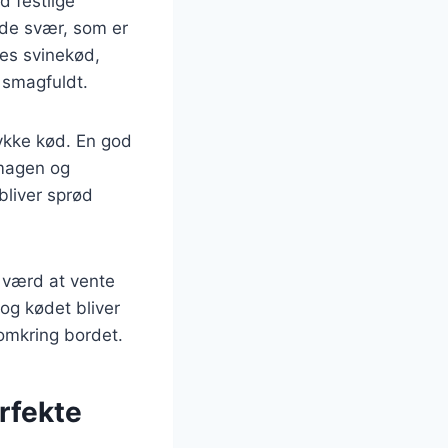
d festlige
øde svær, som er
des svinekød,
g smagfuldt.
tykke kød. En god
smagen og
bliver sprød
 værd at vente
 og kødet bliver
 omkring bordet.
rfekte