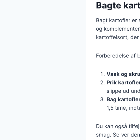
Bagte kart
Bagt kartofler er 
og komplementerer
kartoffelsort, de
Forberedelse af b
Vask og skru
Prik kartofle
slippe ud un
Bag kartofle
1,5 time, indt
Du kan også tilføj
smag. Server de