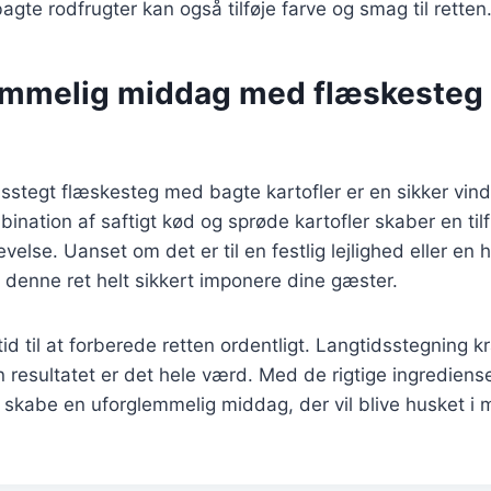
agte rodfrugter kan også tilføje farve og smag til retten
emmelig middag med flæskesteg
dsstegt flæskesteg med bagte kartofler er en sikker vinde
nation af saftigt kød og sprøde kartofler skaber en tilf
else. Uanset om det er til en festlig lejlighed eller en 
l denne ret helt sikkert imponere dine gæster.
tid til at forberede retten ordentligt. Langtidsstegning 
resultatet er det hele værd. Med de rigtige ingrediense
skabe en uforglemmelig middag, der vil blive husket i 