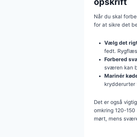
opskrift
Når du skal forber
for at sikre det b
Vælg det rig
fedt. Rygflæs
Forbered sv
sværen kan b
Marinér kød
krydderurter 
Det er også vigti
omkring 120-150 gr
mørt, mens sværen 