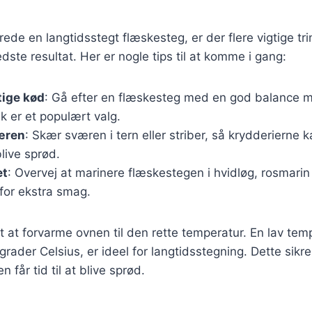
ede en langtidsstegt flæskesteg, er der flere vigtige tri
edste resultat. Her er nogle tips til at komme i gang:
tige kød
: Gå efter en flæskesteg med en god balance 
k er et populært valg.
æren
: Skær sværen i tern eller striber, så krydderierne 
live sprød.
et
: Overvej at marinere flæskestegen i hvidløg, rosmarin
for ekstra smag.
gt at forvarme ovnen til den rette temperatur. En lav temp
ader Celsius, er ideel for langtidsstegning. Dette sikrer
får tid til at blive sprød.