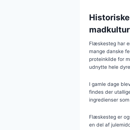
Historiske
madkultur
Flæskesteg har en
mange danske fest
proteinkilde for 
udnytte hele dyret 
I gamle dage blev
findes der utallig
ingredienser som 
Flæskesteg er ogs
en del af julemi