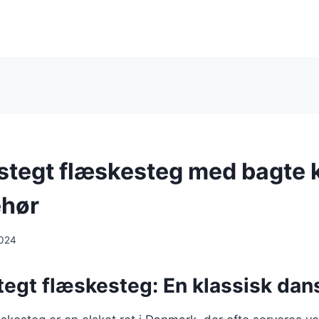
stegt flæskesteg med bagte k
ehør
2024
egt flæskesteg: En klassisk dans