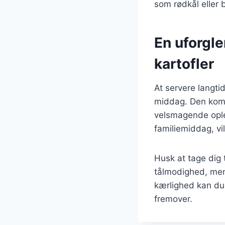
som rødkål eller b
En uforgl
kartofler
At servere langti
middag. Den kombi
velsmagende oplev
familiemiddag, vi
Husk at tage dig 
tålmodighed, men 
kærlighed kan du 
fremover.