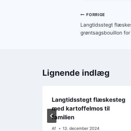
Indlægsnavi
FORRIGE
Langtidsstegt flæsk
grøntsagsbouillon fo
Lignende indlæg
skesteg
Langtidsstegt flæskesteg
svampe
med kartoffelmos til
familien
Af
13. december 2024