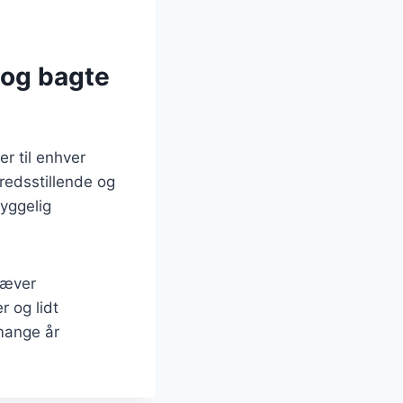
.
 og bagte
r til enhver
redsstillende og
hyggelig
kræver
r og lidt
mange år