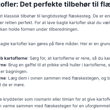
ofler: Det perfekte tilbehør til f
et klassisk tilbehør til langtidsstegt flæskesteg. De er e
 retten perfekt. For at lave bagte kartofler skal du væ
r kan holde formen under tilberedningen.
agte kartofler kan gøres på flere måder. Her er en grund
b kartoflerne
: Sørg for, at kartoflerne er rene, så du k
rne
: Brug en gaffel til at prikke små huller i kartoflern
der bagningen.
rne
: Læg dem i ovnen sammen med flæskestegen, og ba
il de er møre.
e krydderier som rosmarin eller timian for at give kartof
m varme sammen med flæskestegen for en uforglemmel