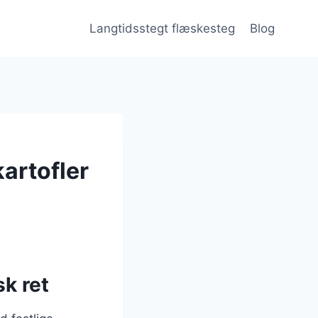
Langtidsstegt flæskesteg
Blog
artofler
k ret