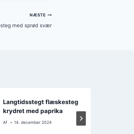
NÆSTE
esteg med sprød svær
Langtidsstegt flæskesteg
Langti
krydret med paprika
med kar
Af
14. december 2024
Af
18. 