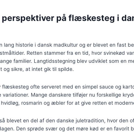
 perspektiver på flæskesteg i da
 lang historie i dansk madkultur og er blevet en fast b
måltider. Retten stammer fra en tid, hvor svinekød var 
mange familier. Langtidsstegning blev udviklet som en me
og sikre, at intet gik til spilde.
 flæskesteg ofte serveret med en simpel sauce og karto
e variationer. Mange danskere tilføjer nu forskellige kryd
hvidløg, rosmarin og æbler for at give retten et moderne
å blevet en del af den danske juletradition, hvor den 
ddagen. Den sprøde svær og det møre kød er en favorit 