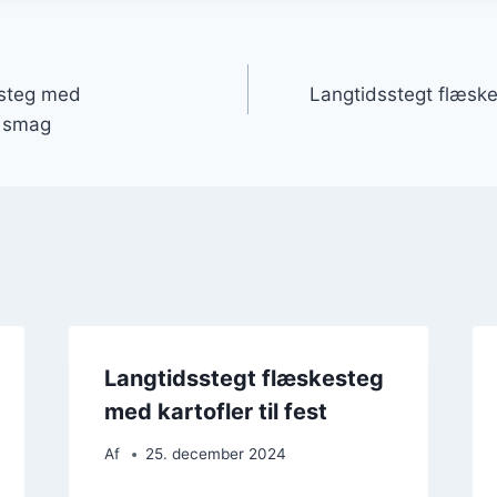
gation
esteg med
Langtidsstegt flæsk
r smag
Langtidsstegt flæskesteg
med kartofler til fest
Af
25. december 2024