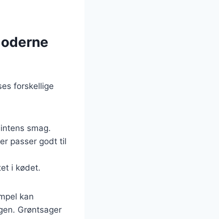
 moderne
es forskellige
n intens smag.
er passer godt til
et i kødet.
empel kan
gen. Grøntsager