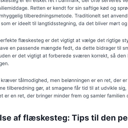
skesteg er en elsket ret i Danmark, der ofte serveres ve
miliemiddage. Retten er kendt for sin saftige kød og spr
omhyggelig tilberedningsmetode. Traditionelt set anven
 som er ideelt til langtidsstegning, da det bliver mørt o
erfekte flæskesteg er det vigtigt at vælge det rigtige s
have en passende mængde fedt, da dette bidrager til 
den er det vigtigt at forberede sværen korrekt, så den 
gen.
 kræver tålmodighed, men belønningen er en ret, der er
 tilberedning gør, at smagene får tid til at udvikle sig,
t er en ret, der bringer minder frem og samler familien
se af flæskesteg: Tips til den pe