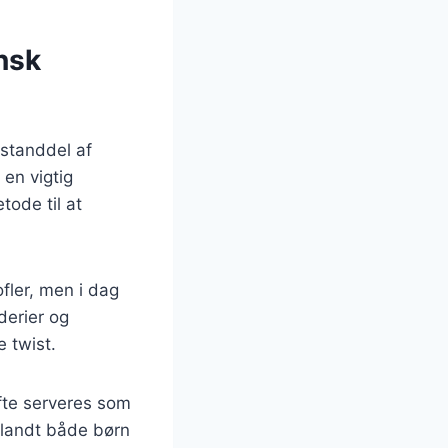
nsk
estanddel af
en vigtig
tode til at
fler, men i dag
derier og
 twist.
ofte serveres som
blandt både børn