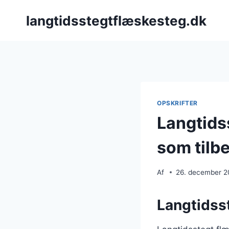
Fortsæt
langtidsstegtflæskesteg.dk
til
indhold
OPSKRIFTER
Langtids
som tilb
Af
26. december 
Langtidsst