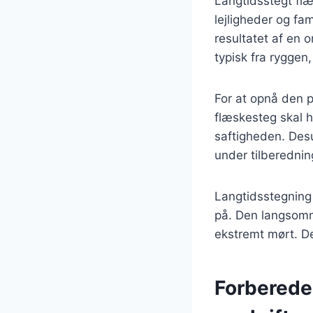
Langtidsstegt flæ
lejligheder og fa
resultatet af en 
typisk fra ryggen,
For at opnå den p
flæskesteg skal 
saftigheden. Desu
under tilberednin
Langtidsstegning
på. Den langsomme
ekstremt mørt. De
Forberedel