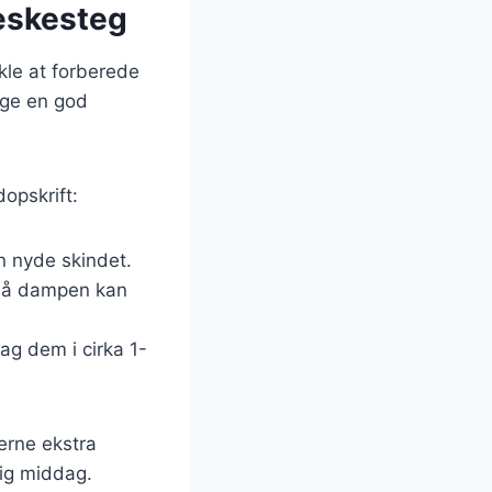
læskesteg
nkle at forberede
lge en god
opskrift:
an nyde skindet.
e, så dampen kan
g dem i cirka 1-
lerne ekstra
ig middag.