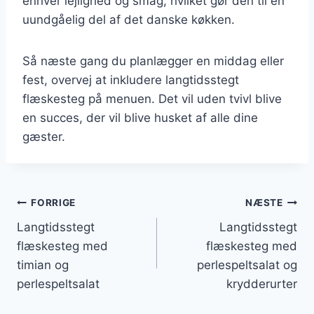
enhver lejlighed og smag, hvilket gør den til en
uundgåelig del af det danske køkken.
Så næste gang du planlægger en middag eller
fest, overvej at inkludere langtidsstegt
flæskesteg på menuen. Det vil uden tvivl blive
en succes, der vil blive husket af alle dine
gæster.
Indlægsnavigation
FORRIGE
NÆSTE
Langtidsstegt
Langtidsstegt
flæskesteg med
flæskesteg med
timian og
perlespeltsalat og
perlespeltsalat
krydderurter