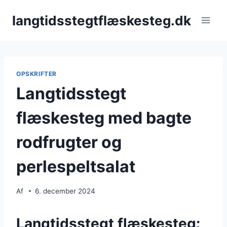
Fortsæt
langtidsstegtflæskesteg.dk
til
indhold
OPSKRIFTER
Langtidsstegt
flæskesteg med bagte
rodfrugter og
perlespeltsalat
Af
6. december 2024
Langtidsstegt flæskesteg: