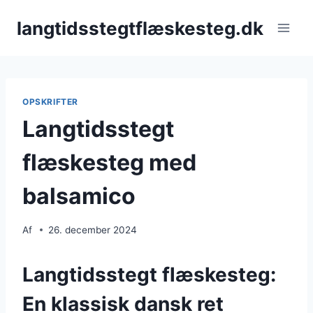
Fortsæt
langtidsstegtflæskesteg.dk
til
indhold
OPSKRIFTER
Langtidsstegt
flæskesteg med
balsamico
Af
26. december 2024
Langtidsstegt flæskesteg:
En klassisk dansk ret