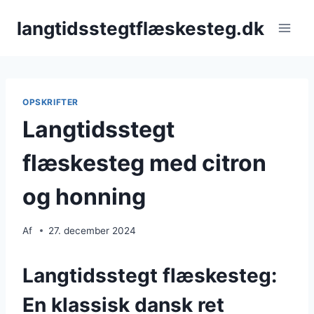
Fortsæt
langtidsstegtflæskesteg.dk
til
indhold
OPSKRIFTER
Langtidsstegt
flæskesteg med citron
og honning
Af
27. december 2024
Langtidsstegt flæskesteg:
En klassisk dansk ret