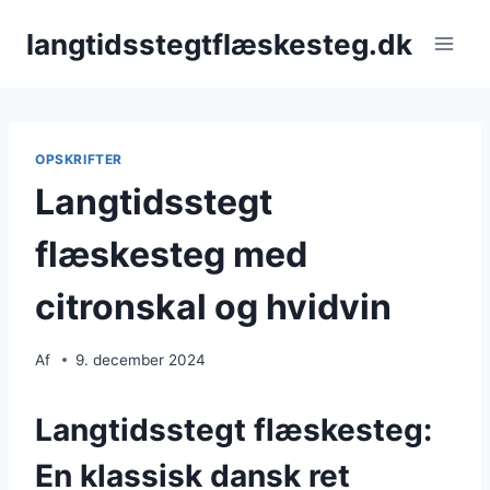
Fortsæt
langtidsstegtflæskesteg.dk
til
indhold
OPSKRIFTER
Langtidsstegt
flæskesteg med
citronskal og hvidvin
Af
9. december 2024
Langtidsstegt flæskesteg:
En klassisk dansk ret