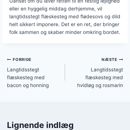
Uanset om du laver retten til en festlig lejlighed
eller en hyggelig middag derhjemme, vil
langtidsstegt flæskesteg med flødesovs og dild
helt sikkert imponere. Det er en ret, der bringer
folk sammen og skaber minder omkring bordet.
Indlægsnavigation
FORRIGE
NÆSTE
Langtidsstegt
Langtidsstegt
flæskesteg med
flæskesteg med
bacon og honning
hvidløg og rosmarin
Lignende indlæg