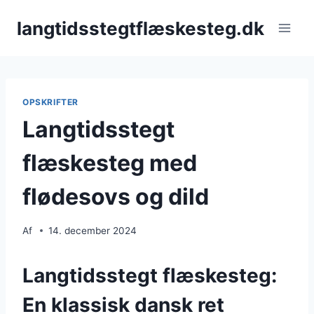
Fortsæt
langtidsstegtflæskesteg.dk
til
indhold
OPSKRIFTER
Langtidsstegt
flæskesteg med
flødesovs og dild
Af
14. december 2024
Langtidsstegt flæskesteg:
En klassisk dansk ret