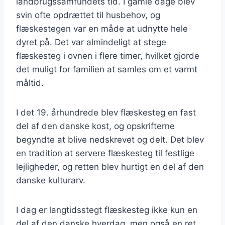
landbrugssamfundets tid. I gamle dage blev
svin ofte opdrættet til husbehov, og
flæskestegen var en måde at udnytte hele
dyret på. Det var almindeligt at stege
flæskesteg i ovnen i flere timer, hvilket gjorde
det muligt for familien at samles om et varmt
måltid.
I det 19. århundrede blev flæskesteg en fast
del af den danske kost, og opskrifterne
begyndte at blive nedskrevet og delt. Det blev
en tradition at servere flæskesteg til festlige
lejligheder, og retten blev hurtigt en del af den
danske kulturarv.
I dag er langtidsstegt flæskesteg ikke kun en
del af den danske hverdag, men også en ret,