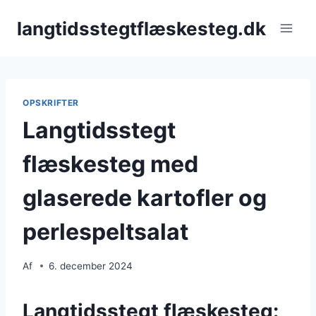
Fortsæt
langtidsstegtflæskesteg.dk
til
indhold
OPSKRIFTER
Langtidsstegt
flæskesteg med
glaserede kartofler og
perlespeltsalat
Af
6. december 2024
Langtidsstegt flæskesteg: