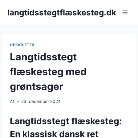
Fortsæt
langtidsstegtflæskesteg.dk
til
indhold
OPSKRIFTER
Langtidsstegt
flæskesteg med
grøntsager
Af
23. december 2024
Langtidsstegt flæskesteg:
En klassisk dansk ret