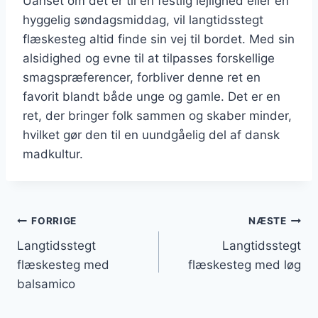
Uanset om det er til en festlig lejlighed eller en
hyggelig søndagsmiddag, vil langtidsstegt
flæskesteg altid finde sin vej til bordet. Med sin
alsidighed og evne til at tilpasses forskellige
smagspræferencer, forbliver denne ret en
favorit blandt både unge og gamle. Det er en
ret, der bringer folk sammen og skaber minder,
hvilket gør den til en uundgåelig del af dansk
madkultur.
Indlægsnavigation
FORRIGE
NÆSTE
Langtidsstegt
Langtidsstegt
flæskesteg med
flæskesteg med løg
balsamico