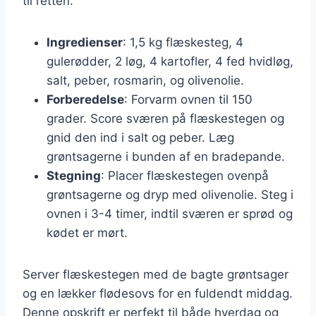
til retten.
Ingredienser
: 1,5 kg flæskesteg, 4
gulerødder, 2 løg, 4 kartofler, 4 fed hvidløg,
salt, peber, rosmarin, og olivenolie.
Forberedelse
: Forvarm ovnen til 150
grader. Score sværen på flæskestegen og
gnid den ind i salt og peber. Læg
grøntsagerne i bunden af en bradepande.
Stegning
: Placer flæskestegen ovenpå
grøntsagerne og dryp med olivenolie. Steg i
ovnen i 3-4 timer, indtil sværen er sprød og
kødet er mørt.
Server flæskestegen med de bagte grøntsager
og en lækker flødesovs for en fuldendt middag.
Denne opskrift er perfekt til både hverdag og