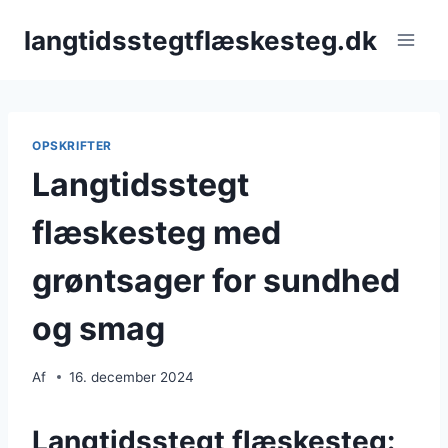
Fortsæt
langtidsstegtflæskesteg.dk
til
indhold
OPSKRIFTER
Langtidsstegt
flæskesteg med
grøntsager for sundhed
og smag
Af
16. december 2024
Langtidsstegt flæskesteg: