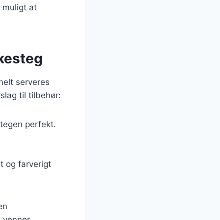
 muligt at
skesteg
onelt serveres
ag til tilbehør:
tegen perfekt.
 og farverigt
en
g venner.