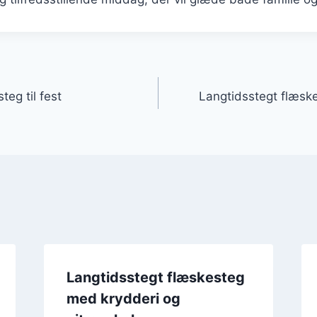
gation
teg til fest
Langtidsstegt flæsk
Langtidsstegt flæskesteg
med krydderi og