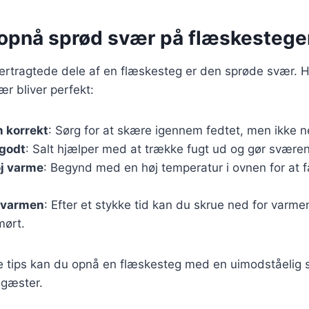
t opnå sprød svær på flæskestege
ertragtede dele af en flæskesteg er den sprøde svær. Her
vær bliver perfekt:
 korrekt
: Sørg for at skære igennem fedtet, men ikke n
 godt
: Salt hjælper med at trække fugt ud og gør svære
øj varme
: Begynd med en høj temperatur i ovnen for at få
r varmen
: Efter et stykke tid kan du skrue ned for varmen 
mørt.
se tips kan du opnå en flæskesteg med en uimodståelig 
 gæster.