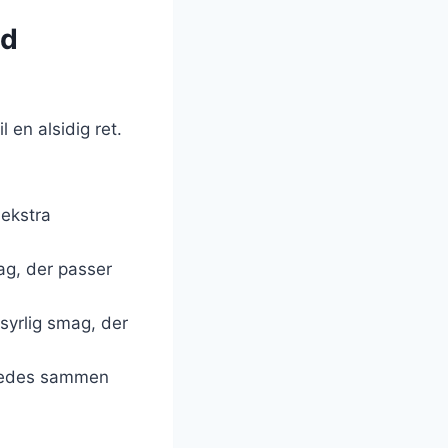
ed
 en alsidig ret.
 ekstra
ag, der passer
syrlig smag, der
beredes sammen