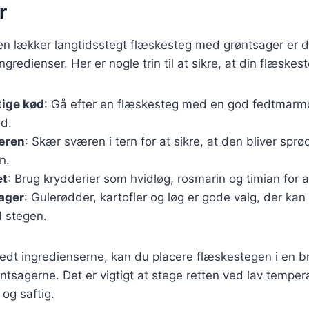
r
en lækker langtidsstegt flæskesteg med grøntsager er de
ngredienser. Her er nogle trin til at sikre, at din flæskest
tige kød
: Gå efter en flæskesteg med en god fedtmarmo
ed.
æren
: Skær sværen i tern for at sikre, at den bliver spr
n.
et
: Brug krydderier som hvidløg, rosmarin og timian for at
ager
: Gulerødder, kartofler og løg er gode valg, der kan
stegen.
redt ingredienserne, kan du placere flæskestegen i en 
agerne. Det er vigtigt at stege retten ved lav tempera
r og saftig.