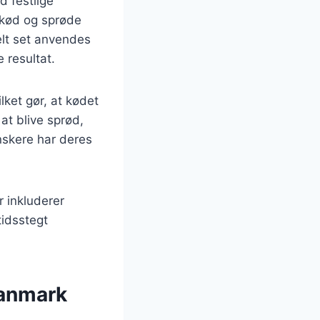
d festlige
e kød og sprøde
elt set anvendes
 resultat.
ket gør, at kødet
at blive sprød,
nskere har deres
r inkluderer
tidsstegt
Danmark