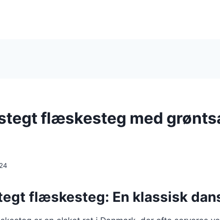
stegt flæskesteg med grøntsa
024
egt flæskesteg: En klassisk dans