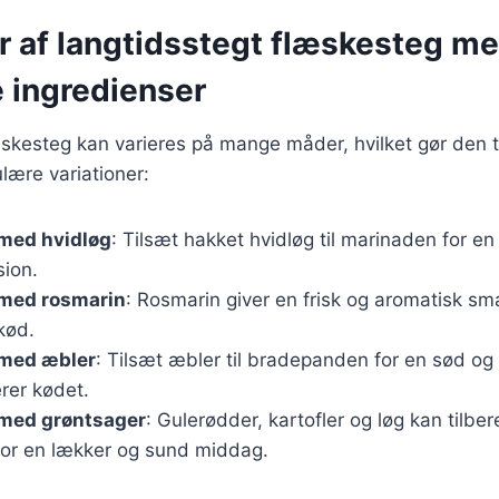
er af langtidsstegt flæskesteg m
e ingredienser
skesteg kan varieres på mange måder, hvilket gør den til
lære variationer:
med hvidløg
: Tilsæt hakket hvidløg til marinaden for en
ion.
med rosmarin
: Rosmarin giver en frisk og aromatisk sm
ekød.
med æbler
: Tilsæt æbler til bradepanden for en sød og 
er kødet.
med grøntsager
: Gulerødder, kartofler og løg kan til
or en lækker og sund middag.