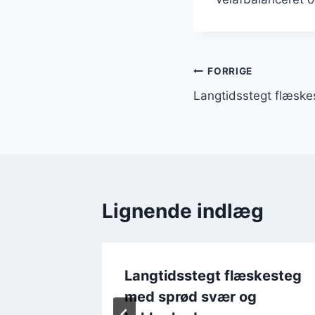
Indlægsnavi
FORRIGE
Langtidsstegt flæskes
Lignende indlæg
skesteg
Langtidsstegt flæskesteg
med sprød svær og