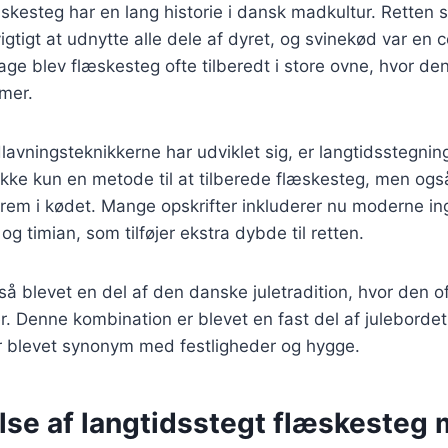
skesteg har en lang historie i dansk madkultur. Retten 
vigtigt at udnytte alle dele af dyret, og svinekød var en c
age blev flæskesteg ofte tilberedt i store ovne, hvor d
imer.
lavningsteknikkerne har udviklet sig, er langtidsstegni
ikke kun en metode til at tilberede flæskesteg, men og
rem i kødet. Mange opskrifter inkluderer nu moderne i
og timian, som tilføjer ekstra dybde til retten.
å blevet en del af den danske juletradition, hvor den 
er. Denne kombination er blevet en fast del af julebord
er blevet synonym med festligheder og hygge.
lse af langtidsstegt flæskesteg