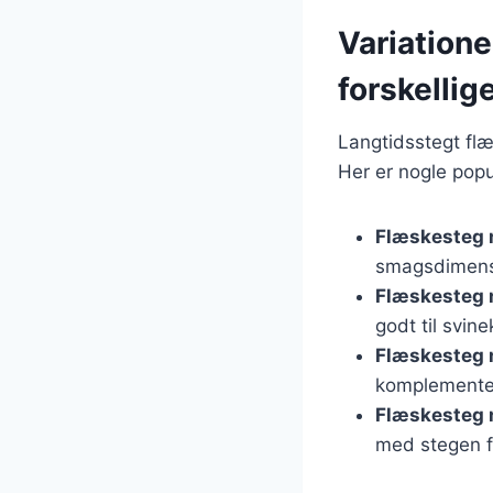
Variation
forskellig
Langtidsstegt flæ
Her er nogle popu
Flæskesteg 
smagsdimens
Flæskesteg 
godt til svin
Flæskesteg 
komplementer
Flæskesteg 
med stegen f