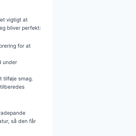
t vigtigt at
eg bliver perfekt:
rering for at
ød under
 tilføje smag.
 tilberedes
bradepande
tur, så den får