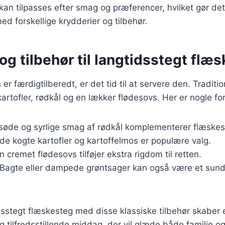
 kan tilpasses efter smag og præferencer, hvilket gør det
d forskellige krydderier og tilbehør.
og tilbehør til langtidsstegt flæ
r færdigtilberedt, er det tid til at servere den. Traditi
rtofler, rødkål og en lækker flødesovs. Her er nogle forsl
 søde og syrlige smag af rødkål komplementerer flæskes
åde kogte kartofler og kartoffelmos er populære valg.
En cremet flødesovs tilføjer ekstra rigdom til retten.
 Bagte eller dampede grøntsager kan også være et sundt
dsstegt flæskesteg med disse klassiske tilbehør skaber 
g tilfredsstillende middag, der vil glæde både familie o