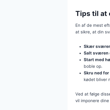
Tips til a
En af de mest eft
at sikre, at din s
Skær sværen
Salt sværen
Start med h
boble op.
Skru ned fo
kødet bliver 
Ved at følge dis
vil imponere dine