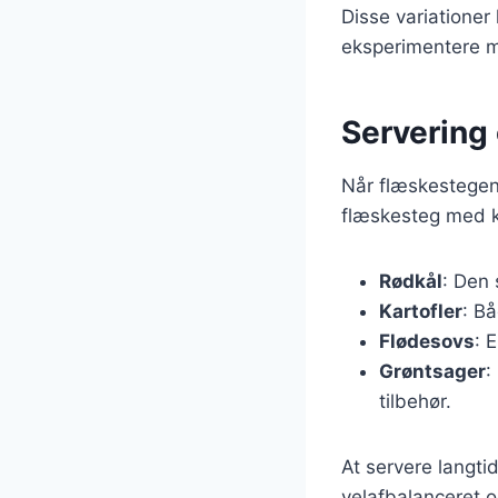
Disse variationer
eksperimentere me
Servering 
Når flæskestegen e
flæskesteg med ka
Rødkål
: Den
Kartofler
: B
Flødesovs
: 
Grøntsager
:
tilbehør.
At servere langti
velafbalanceret o