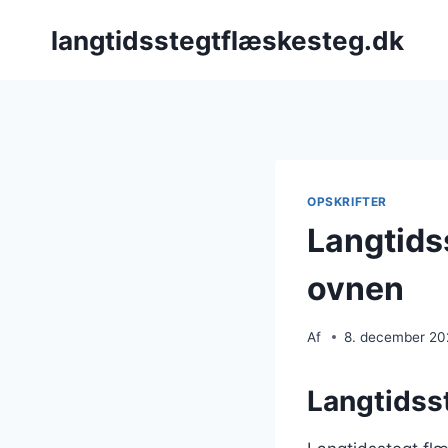
Fortsæt
langtidsstegtflæskesteg.dk
til
indhold
OPSKRIFTER
Langtids
ovnen
Af
8. december 2
Langtidsst