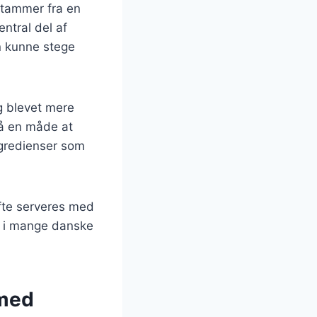
stammer fra en
entral del af
en kunne stege
ng blevet mere
så en måde at
ngredienser som
ofte serveres med
et i mange danske
 med