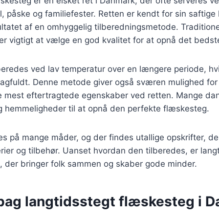
skesteg er en elsket ret i Danmark, der ofte serveres ve
l, påske og familiefester. Retten er kendt for sin saftig
ltatet af en omhyggelig tilberedningsmetode. Tradition
er vigtigt at vælge en god kvalitet for at opnå det bedste
eredes ved lav temperatur over en længere periode, hvil
magfuldt. Denne metode giver også sværen mulighed for 
 de mest eftertragtede egenskaber ved retten. Mange da
g hemmeligheder til at opnå den perfekte flæskesteg.
es på mange måder, og der findes utallige opskrifter, de
erier og tilbehør. Uanset hvordan den tilberedes, er lang
t, der bringer folk sammen og skaber gode minder.
 bag langtidsstegt flæskesteg i 