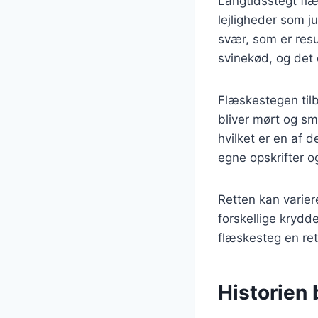
Langtidsstegt flæ
lejligheder som ju
svær, som er resu
svinekød, og det 
Flæskestegen tilb
bliver mørt og s
hvilket er en af
egne opskrifter o
Retten kan varier
forskellige krydd
flæskesteg en re
Historien