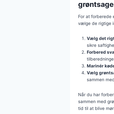
grøntsage
For at forberede 
vælge de rigtige i
Vælg det rig
sikre saftigh
Forbered sv
tilberedninge
Marinér kød
Vælg grønts
sammen med 
Når du har forbe
sammen med grønts
tid til at blive mø