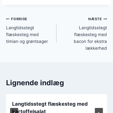
Indlægsnavigation
FORRIGE
NÆSTE
Langtidsstegt
Langtidsstegt
flæskesteg med
flæskesteg med
timian og grøntsager
bacon for ekstra
lækkerhed
Lignende indlæg
Langtidsstegt flæskesteg med
kartoffelsalat