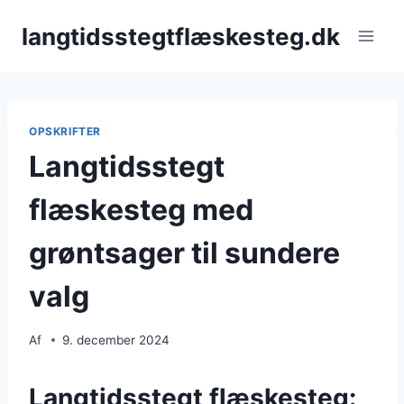
Fortsæt
langtidsstegtflæskesteg.dk
til
indhold
OPSKRIFTER
Langtidsstegt
flæskesteg med
grøntsager til sundere
valg
Af
9. december 2024
Langtidsstegt flæskesteg: