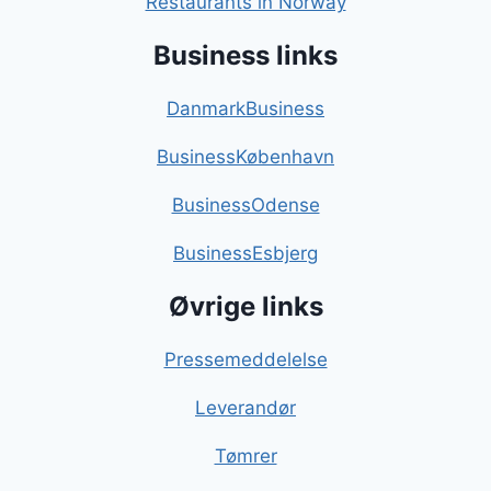
Restaurants in Norway
Business links
DanmarkBusiness
BusinessKøbenhavn
BusinessOdense
BusinessEsbjerg
Øvrige links
Pressemeddelelse
Leverandør
Tømrer