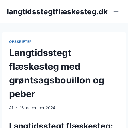
Fortsæt
langtidsstegtflæskesteg.dk
til
indhold
OPSKRIFTER
Langtidsstegt
flæskesteg med
grøntsagsbouillon og
peber
Af
16. december 2024
Langtidsstegt flæskesteg: