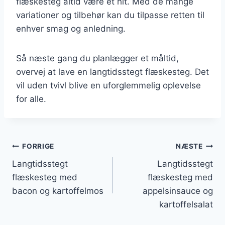
flæskesteg altid være et hit. Med de mange
variationer og tilbehør kan du tilpasse retten til
enhver smag og anledning.
Så næste gang du planlægger et måltid,
overvej at lave en langtidsstegt flæskesteg. Det
vil uden tvivl blive en uforglemmelig oplevelse
for alle.
Indlægsnavigation
FORRIGE
NÆSTE
Langtidsstegt
Langtidsstegt
flæskesteg med
flæskesteg med
bacon og kartoffelmos
appelsinsauce og
kartoffelsalat