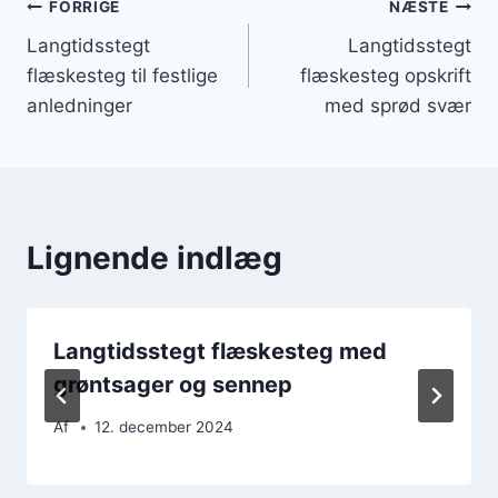
Indlægsnavigation
FORRIGE
NÆSTE
Langtidsstegt
Langtidsstegt
flæskesteg til festlige
flæskesteg opskrift
anledninger
med sprød svær
Lignende indlæg
Langtidsstegt flæskesteg med
grøntsager og sennep
Af
12. december 2024