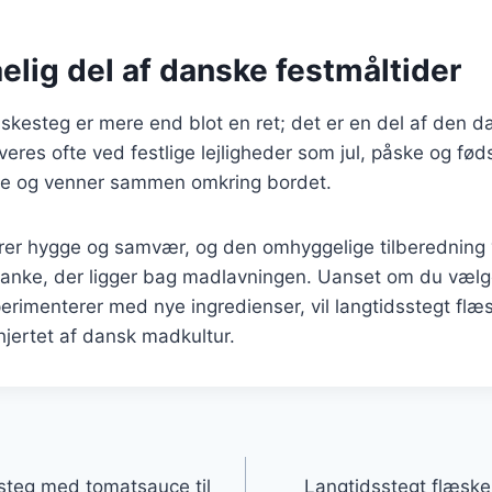
lig del af danske festmåltider
skesteg er mere end blot en ret; det er en del af den d
rveres ofte ved festlige lejligheder som jul, påske og fø
lie og venner sammen omkring bordet.
rer hygge og samvær, og den omhyggelige tilberedning 
anke, der ligger bag madlavningen. Uanset om du vælg
sperimenterer med nye ingredienser, vil langtidsstegt flæ
 hjertet af dansk madkultur.
gation
steg med tomatsauce til
Langtidsstegt flæske