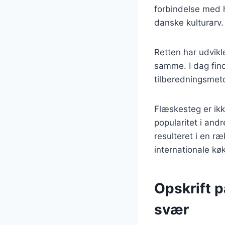
forbindelse med hø
danske kulturarv.
Retten har udvikl
samme. I dag find
tilberedningsmeto
Flæskesteg er ik
popularitet i and
resulteret i en 
internationale kø
Opskrift 
svær