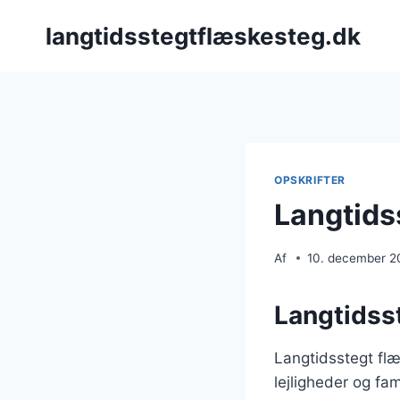
Fortsæt
langtidsstegtflæskesteg.dk
til
indhold
OPSKRIFTER
Langtids
Af
10. december 2
Langtidsst
Langtidsstegt flæ
lejligheder og fa