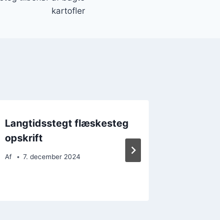
kartofler
Langtidsstegt flæskesteg
Langti
opskrift
med sv
kartof
Af
7. december 2024
Af
4. d