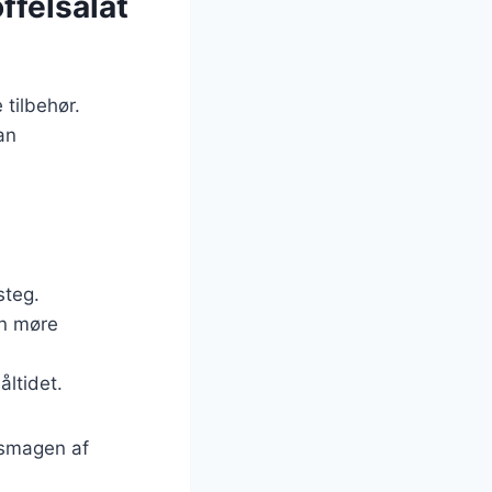
ffelsalat
 tilbehør.
an
steg.
en møre
åltidet.
r smagen af