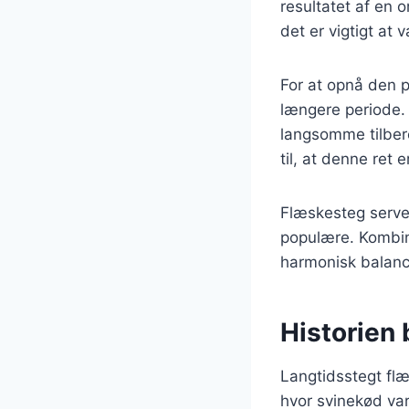
resultatet af en 
det er vigtigt at 
For at opnå den 
længere periode. D
langsomme tilbere
til, at denne ret
Flæskesteg server
populære. Kombin
harmonisk balance
Historien
Langtidsstegt flæ
hvor svinekød var