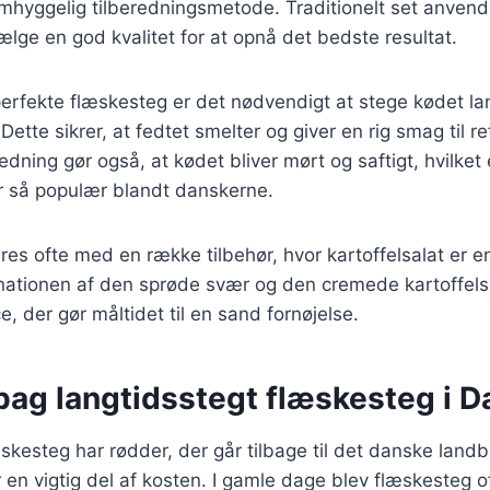
omhyggelig tilberedningsmetode. Traditionelt set anven
vælge en god kvalitet for at opnå det bedste resultat.
perfekte flæskesteg er det nødvendigt at stege kødet l
ette sikrer, at fedtet smelter og giver en rig smag til r
dning gør også, at kødet bliver mørt og saftigt, hvilket
 er så populær blandt danskerne.
es ofte med en række tilbehør, hvor kartoffelsalat er e
ationen af den sprøde svær og den cremede kartoffels
, der gør måltidet til en sand fornøjelse.
 bag langtidsstegt flæskesteg i 
skesteg har rødder, der går tilbage til det danske lan
 en vigtig del af kosten. I gamle dage blev flæskesteg oft