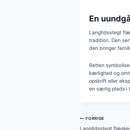
En uundgåe
Langtidsstegt flæ
tradition. Den se
den bringer fami
Retten symbolise
kærlighed og omt
opskrift eller ek
en særlig plads i
Indlægsnavi
FORRIGE
Langtidsstegt flæske