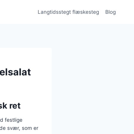
Langtidsstegt flæskesteg
Blog
elsalat
k ret
d festlige
øde svær, som er