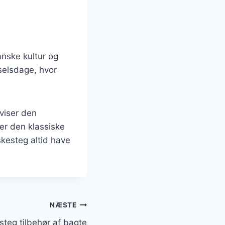
anske kultur og
dselsdage, hvor
viser den
er den klassiske
skesteg altid have
NÆSTE
steg tilbehør af bagte