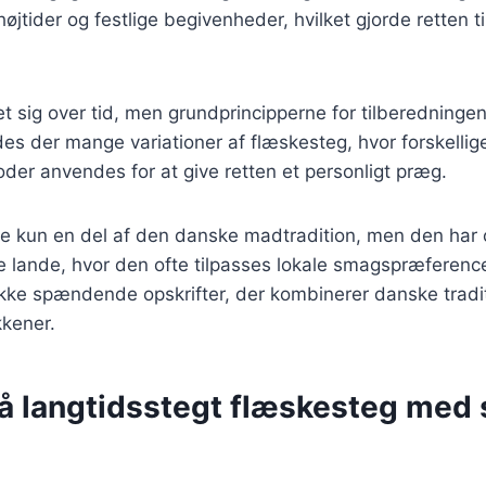
jtider og festlige begivenheder, hvilket gjorde retten ti
et sig over tid, men grundprincipperne for tilberedningen
es der mange variationer af flæskesteg, hvor forskellig
der anvendes for at give retten et personligt præg.
ke kun en del af den danske madtradition, men den har
re lande, hvor den ofte tilpasses lokale smagspræference
række spændende opskrifter, der kombinerer danske trad
kkener.
på langtidsstegt flæskesteg med