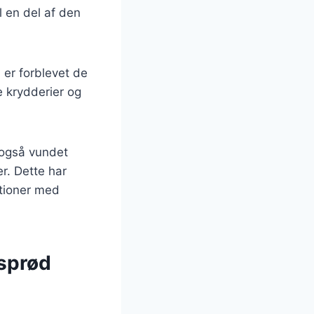
l en del af den
 er forblevet de
e krydderier og
 også vundet
r. Dette har
itioner med
 sprød