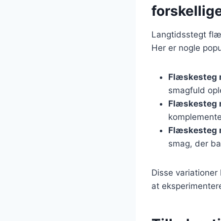
forskellig
Langtidsstegt flæ
Her er nogle popu
Flæskesteg 
smagfuld opl
Flæskesteg 
komplementer
Flæskesteg 
smag, der bal
Disse variationer
at eksperimentere