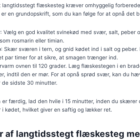
t langtidsstegt flæskesteg kræver omhyggelig forberede
er en grundopskrift, som du kan følge for at opnå det b
r
: Vælg en god kvalitet svinekød med svær, salt, peber 
som rosmarin eller timian.
e
: Skær sværen i tern, og gnid kødet ind i salt og peber.
et par timer for at sikre, at smagen trænger ind.
orvarm ovnen til 120 grader. Læg flæskestegen i en bra
er, indtil den er mør. For at opnå sprød svær, kan du h
r de sidste 30 minutter.
er færdig, lad den hvile i 15 minutter, inden du skærer d
r i kødet, hvilket giver en saftig og lækker ret.
er af langtidsstegt flæskesteg m