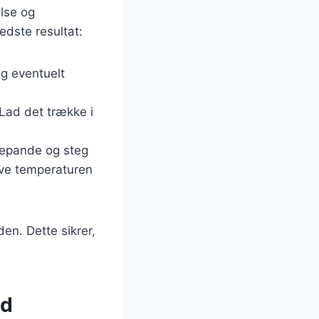
lse og
edste resultat:
og eventuelt
 Lad det trække i
depande og steg
æve temperaturen
en. Dette sikrer,
ed