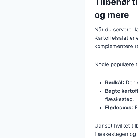
Tilbehør t
og mere
Når du serverer la
Kartoffelsalat er
komplementere re
Nogle populære ti
Rødkål
: Den 
Bagte kartof
flæskesteg.
Flødesovs
: 
Uanset hvilket til
flæskestegen og 