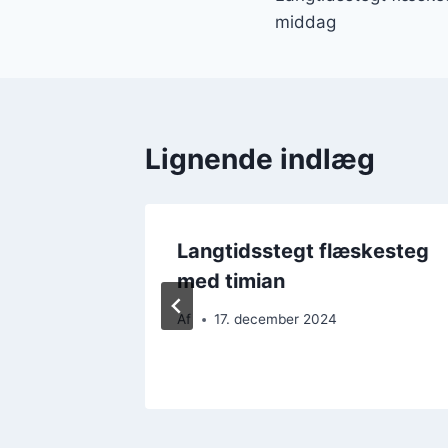
middag
Lignende indlæg
skesteg
Langtidsstegt flæskesteg
med timian
Af
17. december 2024