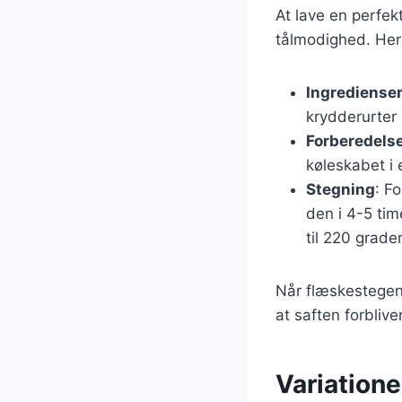
At lave en perfek
tålmodighed. Her 
Ingrediense
krydderurter 
Forberedels
køleskabet i 
Stegning
: F
den i 4-5 tim
til 220 grade
Når flæskestegen 
at saften forblive
Variation