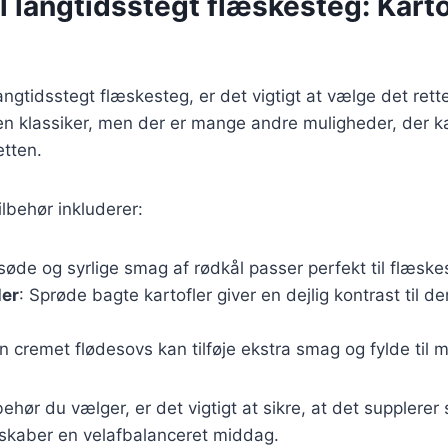
il langtidsstegt flæskesteg: Karto
ngtidsstegt flæskesteg, er det vigtigt at vælge det rette
 en klassiker, men der er mange andre muligheder, der k
tten.
lbehør inkluderer:
søde og syrlige smag af rødkål passer perfekt til flæske
ler
: Sprøde bagte kartofler giver en dejlig kontrast til d
En cremet flødesovs kan tilføje ekstra smag og fylde til m
behør du vælger, er det vigtigt at sikre, at det supplere
skaber en velafbalanceret middag.