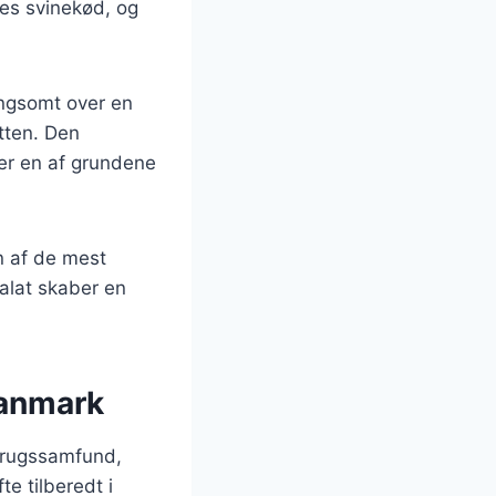
des svinekød, og
angsomt over en
etten. Den
 er en af grundene
n af de mest
alat skaber en
Danmark
dbrugssamfund,
e tilberedt i