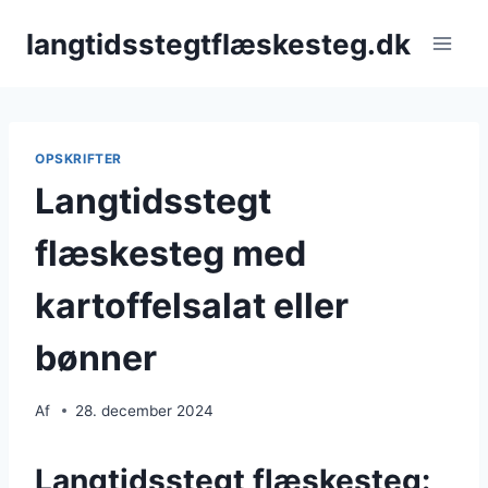
Fortsæt
langtidsstegtflæskesteg.dk
til
indhold
OPSKRIFTER
Langtidsstegt
flæskesteg med
kartoffelsalat eller
bønner
Af
28. december 2024
Langtidsstegt flæskesteg: