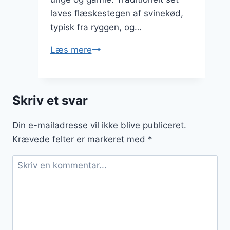
laves flæskestegen af svinekød,
typisk fra ryggen, og…
Langtidsstegt
Læs mere
flæskesteg
med
smør
Skriv et svar
Din e-mailadresse vil ikke blive publiceret.
Krævede felter er markeret med
*