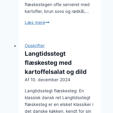
flæskestegen ofte serveret med
kartofler, brun sovs og rødkål,…
Langtidsstegt
Læs mere
flæskesteg
med
peberfrugt
Opskrifter
og
Langtidsstegt
paprika
flæskesteg med
kartoffelsalat og dild
Af
10. december 2024
Langtidsstegt flæskesteg: En
klassisk dansk ret Langtidsstegt
flæskesteg er en elsket klassiker i
det danske køkken, kendt for sin