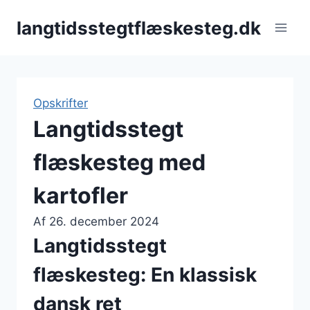
Fortsæt
langtidsstegtflæskesteg.dk
til
indhold
Opskrifter
Langtidsstegt
flæskesteg med
kartofler
Af
26. december 2024
Langtidsstegt
flæskesteg: En klassisk
dansk ret