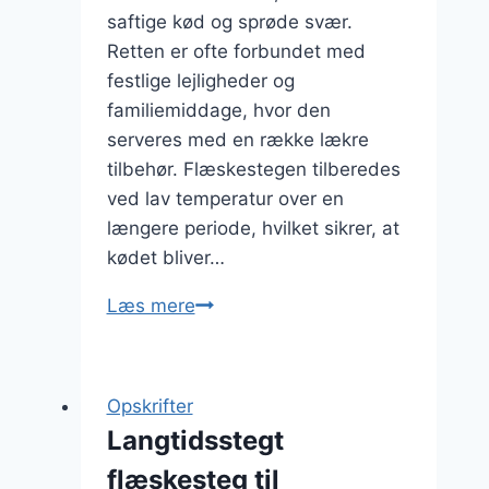
saftige kød og sprøde svær.
Retten er ofte forbundet med
festlige lejligheder og
familiemiddage, hvor den
serveres med en række lækre
tilbehør. Flæskestegen tilberedes
ved lav temperatur over en
længere periode, hvilket sikrer, at
kødet bliver…
Langtidsstegt
Læs mere
flæskesteg
med
kartoffelsalat
Opskrifter
og
Langtidsstegt
dild
flæskesteg til