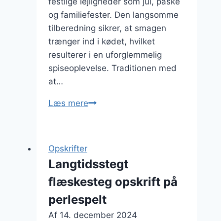
festlige lejligheder som jul, påske
og familiefester. Den langsomme
tilberedning sikrer, at smagen
trænger ind i kødet, hvilket
resulterer i en uforglemmelig
spiseoplevelse. Traditionen med
at…
Langtidsstegt
Læs mere
flæskesteg
med
balsamico
Opskrifter
Langtidsstegt
flæskesteg opskrift på
perlespelt
Af
14. december 2024