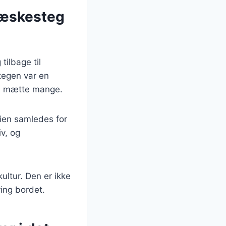
flæskesteg
tilbage til
tegen var en
ne mætte mange.
ilien samledes for
iv, og
ultur. Den er ikke
ing bordet.