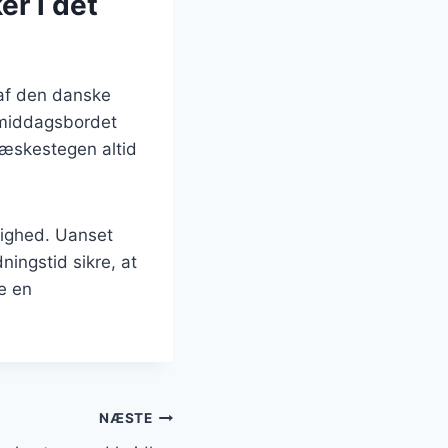
er i det
 af den danske
 middagsbordet
 flæskestegen altid
jlighed. Uanset
ningstid sikre, at
e en
NÆSTE