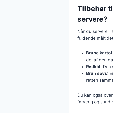
Tilbehør t
servere?
Når du serverer la
fuldende måltidet
Brune kartof
del af den d
Rødkål
: Den 
Brun sovs
: 
retten samm
Du kan også overv
farverig og sund 