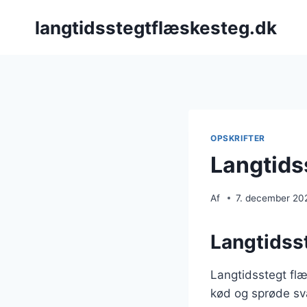
Fortsæt
langtidsstegtflæskesteg.dk
til
indhold
OPSKRIFTER
Langtids
Af
7. december 20
Langtidsst
Langtidsstegt flæ
kød og sprøde svæ