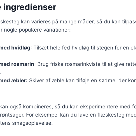
e ingredienser
skesteg kan varieres på mange måder, så du kan tilpasse
r nogle populære variationer:
med hvidløg
: Tilsæt hele fed hvidløg til stegen for en 
med rosmarin
: Brug friske rosmarinkviste til at give re
.
med æbler
: Skiver af æble kan tilføje en sødme, der k
r kan også kombineres, så du kan eksperimentere med fo
grøntsager. For eksempel kan du lave en flæskesteg me
ntens smagsoplevelse.