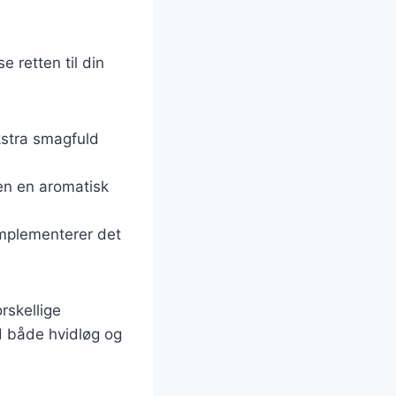
 retten til din
ekstra smagfuld
tten en aromatisk
omplementerer det
rskellige
d både hvidløg og