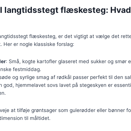
il langtidsstegt flæskesteg: Hvad
ngtidsstegt flæskesteg, er det vigtigt at vælge det rette
. Her er nogle klassiske forslag:
ler
: Små, kogte kartofler glaseret med sukker og smør 
anske festmiddag.
søde og syrlige smag af rødkål passer perfekt til den sa
En god, hjemmelavet sovs lavet på stegeskyen er essentie
en.
eje at tilføje grøntsager som gulerødder eller bønner fo
dimension til måltidet.