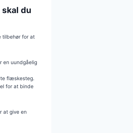
 skal du
 tilbehør for at
er en uundgåelig
lte flæskesteg.
l for at binde
r at give en