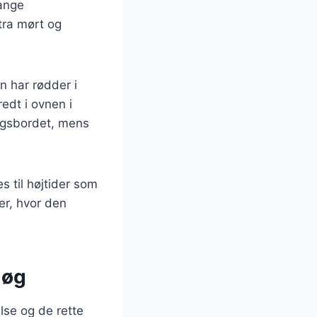
lange
stra mørt og
n har rødder i
edt i ovnen i
dagsbordet, mens
s til højtider som
er, hvor den
løg
lse og de rette