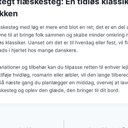
egt flæskesteg: En tidløs klassik
kken
skesteg med løg er mere end blot en ret; det er en del
evne til at bringe folk sammen og skabe minder omkring
løs klassiker. Uanset om det er til hverdag eller fest, vil
ads i hjertet hos mange danskere.
ationer og tilbehør kan du tilpasse retten til enhver le
lføje hvidløg, rosmarin eller æbler, vil den lange tilbered
 Så næste gang du planlægger en middag, overvej at lav
skesteg og oplev den glæde, den bringer til dit bord.
gation