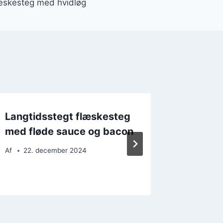
læskesteg med hvidløg
Langtidsstegt flæskesteg
Langti
med fløde sauce og bacon
med pe
tilbehø
Af
22. december 2024
Af
25. 