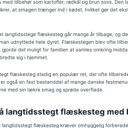
 med tilbehør som kartofler, rødkål og brun sovs. Den 
sikrer, at smagen trænger ind i kødet, hvilket gør det ek
t langtidsstege flæskesteg går mange år tilbage, og de
man udnyttede hele dyret. Flæskestegen blev ofte tilber
ket gjorde det muligt for familien at samles omkring mid
bredte sig i hjemmet.
tegt flæskesteg stadig en populær ret, der ofte tilberede
n er også en fast bestanddel af mange danske festmenu
ne med sin lækre smag og sprøde overflade.
på langtidsstegt flæskesteg med 
t langtidsstegt flæskesteg kræver omhyggelig forberede