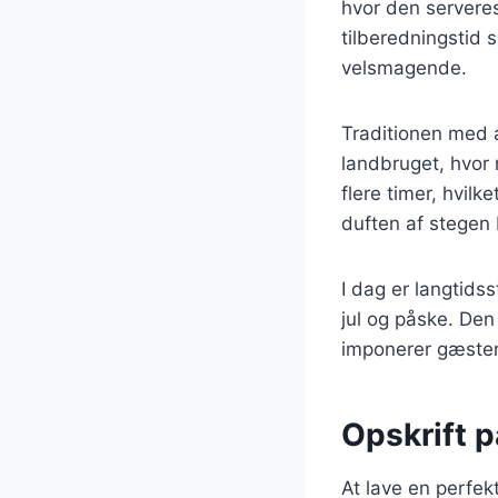
hvor den serveres
tilberedningstid 
velsmagende.
Traditionen med a
landbruget, hvor 
flere timer, hvil
duften af stegen 
I dag er langtidss
jul og påske. De
imponerer gæster
Opskrift 
At lave en perfek