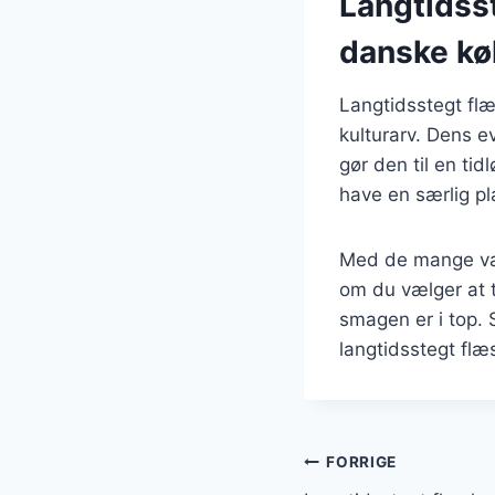
Langtidsst
danske kø
Langtidsstegt flæ
kulturarv. Dens 
gør den til en tid
have en særlig pl
Med de mange vari
om du vælger at ti
smagen er i top.
langtidsstegt flæ
Indlægsnavi
FORRIGE