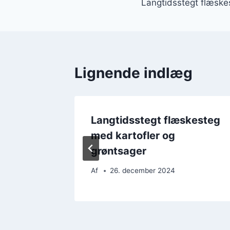
Langtidsstegt flæsk
Lignende indlæg
skesteg
Langtidsstegt flæskesteg
is
med kartofler og
grøntsager
Af
26. december 2024