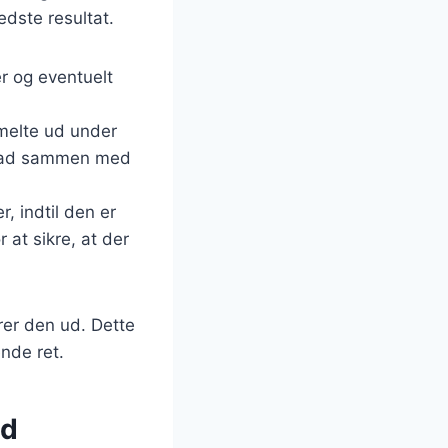
edste resultat.
r og eventuelt
smelte ud under
t fad sammen med
, indtil den er
 at sikre, at der
rer den ud. Dette
ende ret.
ed