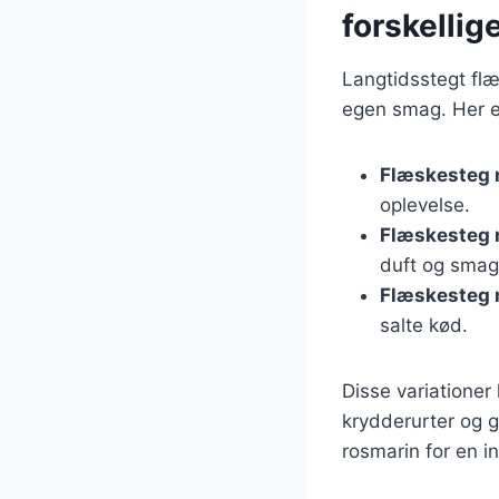
forskellig
Langtidsstegt flæ
egen smag. Her e
Flæskesteg 
oplevelse.
Flæskesteg 
duft og smag
Flæskesteg 
salte kød.
Disse variatione
krydderurter og 
rosmarin for en i