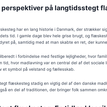
 perspektiver på langtidsstegt 
skesteg har en lang historie i Danmark, der strækker sig 
ts tid. I gamle dage blev hele grise brugt, og flæskes
dyret på, samtidig med at man skabte en ret, der kun
ilberedt i forbindelse med festlige lejligheder, hvor fam
en tid, hvor madlavning var en central del af det sociale l
v et symbol på velstand og fællesskab.
stegt flæskesteg stadig en vigtig del af den danske madk
gså en del af traditionen, der bringer folk sammen omkr