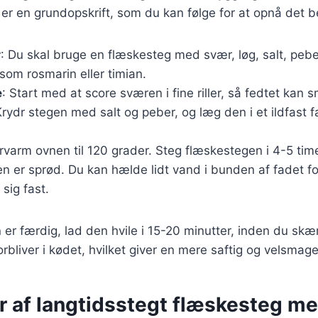
 er en grundopskrift, som du kan følge for at opnå det b
r
: Du skal bruge en flæskesteg med svær, løg, salt, pebe
som rosmarin eller timian.
e
: Start med at score sværen i fine riller, så fedtet kan 
Krydr stegen med salt og peber, og læg den i et ildfas
orvarm ovnen til 120 grader. Steg flæskestegen i 4-5 timer
 er sprød. Du kan hælde lidt vand i bunden af fadet for
sig fast.
er færdig, lad den hvile i 15-20 minutter, inden du skæ
forbliver i kødet, hvilket giver en mere saftig og velsmag
er af langtidsstegt flæskesteg m