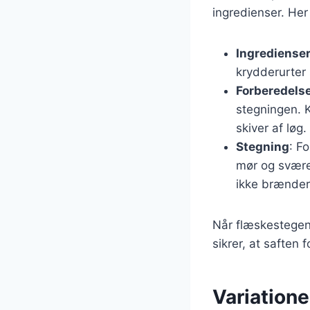
ingredienser. Her
Ingrediense
krydderurter 
Forberedels
stegningen. 
skiver af løg.
Stegning
: F
mør og sværen
ikke brænder 
Når flæskestegen 
sikrer, at saften 
Variation