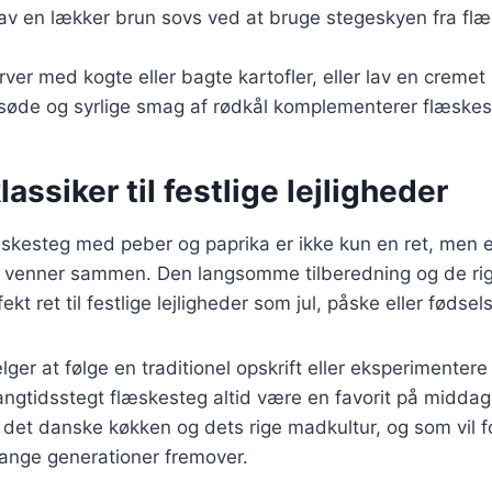
Lav en lækker brun sovs ved at bruge stegeskyen fra f
rver med kogte eller bagte kartofler, eller lav en cremet
 søde og syrlige smag af rødkål komplementerer flæskes
lassiker til festlige lejligheder
skesteg med peber og paprika er ikke kun en ret, men e
og venner sammen. Den langsomme tilberedning og de r
fekt ret til festlige lejligheder som jul, påske eller fødse
er at følge en traditionel opskrift eller eksperimenter
 langtidsstegt flæskesteg altid være en favorit på midda
r det danske køkken og dets rige madkultur, og som vil 
mange generationer fremover.