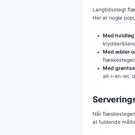
Langtidsstegt flæ
Her er nogle popu
Med hvidløg
krydderiblan
Med æbler o
flæskestegen
Med grøntsa
alt-i-en ret,
Serverings
Når flæskestegen 
at fuldende målti