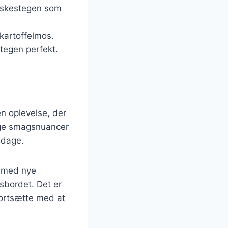
læskestegen som
 kartoffelmos.
tegen perfekt.
n oplevelse, der
ige smagsnuancer
lsdage.
e med nye
gsbordet. Det er
fortsætte med at