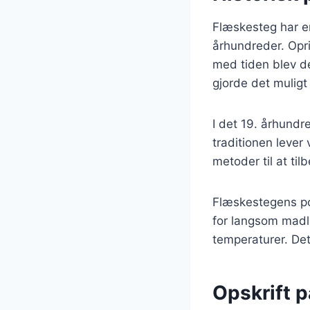
Flæskesteg har en
århundreder. Opr
med tiden blev de
gjorde det muligt
I det 19. århund
traditionen lever
metoder til at til
Flæskestegens pop
for langsom madl
temperaturer. Dett
Opskrift 