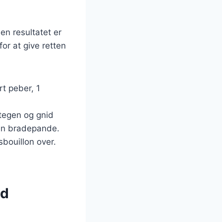
en resultatet er
or at give retten
rt peber, 1
stegen og gnid
 en bradepande.
bouillon over.
ed