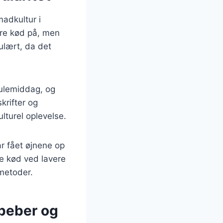
madkultur i
ere kød på, men
ulært, da det
julemiddag, og
krifter og
ulturel oplevelse.
ar fået øjnene op
e kød ved lavere
 metoder.
 peber og