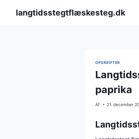
Fortsæt
langtidsstegtflæskesteg.dk
til
indhold
OPSKRIFTER
Langtids
paprika
Af
21. december 2
Langtidsst