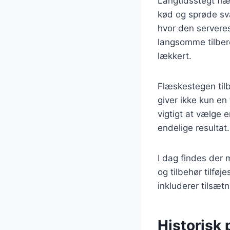
Langtidsstegt flæ
kød og sprøde svæ
hvor den serveres
langsomme tilbere
lækkert.
Flæskestegen tilb
giver ikke kun e
vigtigt at vælge 
endelige resultat.
I dag findes der 
og tilbehør tilføj
inkluderer tilsæt
Historisk