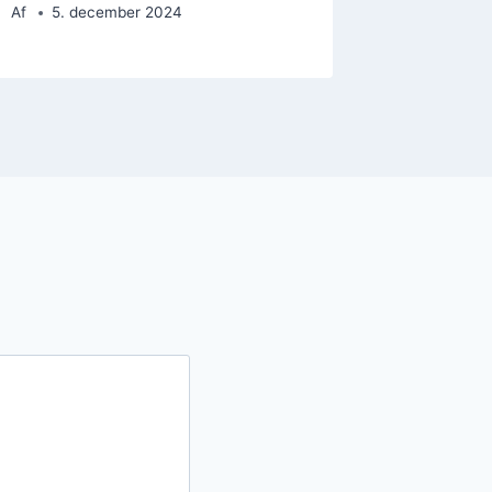
Af
5. december 2024
Af
11. 