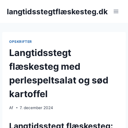
Fortsæt
langtidsstegtflæskesteg.dk
til
indhold
OPSKRIFTER
Langtidsstegt
flæskesteg med
perlespeltsalat og sød
kartoffel
Af
7. december 2024
Langtidsstegt flæskesteg: