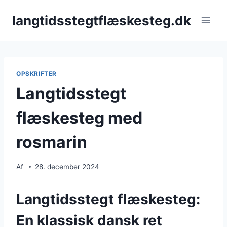
Fortsæt
langtidsstegtflæskesteg.dk
til
indhold
OPSKRIFTER
Langtidsstegt
flæskesteg med
rosmarin
Af
28. december 2024
Langtidsstegt flæskesteg:
En klassisk dansk ret