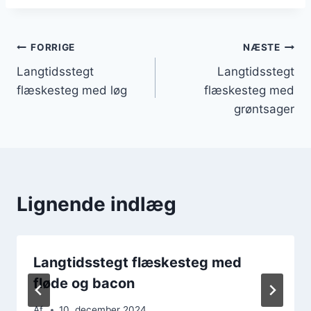
Indlægsnavigation
FORRIGE
NÆSTE
Langtidsstegt
Langtidsstegt
flæskesteg med løg
flæskesteg med
grøntsager
Lignende indlæg
Langtidsstegt flæskesteg med
fløde og bacon
Af
10. december 2024