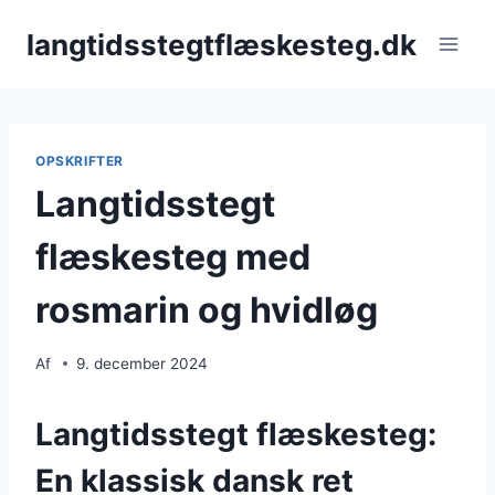
Fortsæt
langtidsstegtflæskesteg.dk
til
indhold
OPSKRIFTER
Langtidsstegt
flæskesteg med
rosmarin og hvidløg
Af
9. december 2024
Langtidsstegt flæskesteg:
En klassisk dansk ret