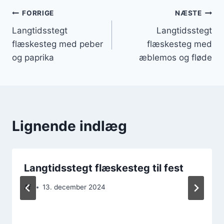
Indlægsnavigation
FORRIGE
NÆSTE
Langtidsstegt
Langtidsstegt
flæskesteg med peber
flæskesteg med
og paprika
æblemos og fløde
Lignende indlæg
Langtidsstegt flæskesteg til fest
Af
13. december 2024