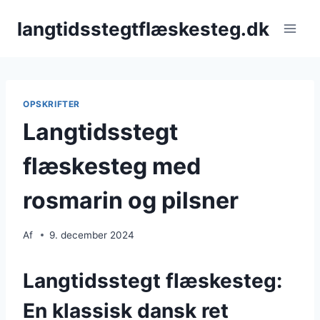
Fortsæt
langtidsstegtflæskesteg.dk
til
indhold
OPSKRIFTER
Langtidsstegt
flæskesteg med
rosmarin og pilsner
Af
9. december 2024
Langtidsstegt flæskesteg:
En klassisk dansk ret