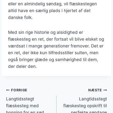
eller en almindelig søndag, vil flæskestegen
altid have en særlig plads i hjertet af det
danske folk.
Med sin rige historie og alsidighed er
flæskesteg en ret, der fortsat vil blive elsket og
værdsat i mange generationer fremover. Det er
en ret, der ikke kun tilfredsstiller sulten, men
også bringer glæde og samhørighed til dem,
der deler den.
Indlægsnavigation
FORRIGE
NÆSTE
Langtidsstegt
Langtidsstegt
flæskesteg med
flæskesteg opskrift til
honning for en sød
perfekte søndage