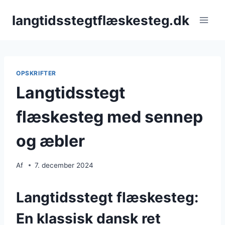
Fortsæt
langtidsstegtflæskesteg.dk
til
indhold
OPSKRIFTER
Langtidsstegt
flæskesteg med sennep
og æbler
Af
7. december 2024
Langtidsstegt flæskesteg:
En klassisk dansk ret