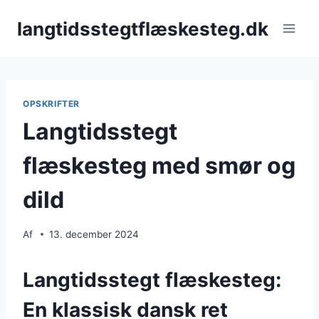
Fortsæt
langtidsstegtflæskesteg.dk
til
indhold
OPSKRIFTER
Langtidsstegt
flæskesteg med smør og
dild
Af
13. december 2024
Langtidsstegt flæskesteg:
En klassisk dansk ret