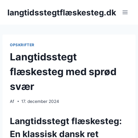
Fortsæt
langtidsstegtflæskesteg.dk
til
indhold
OPSKRIFTER
Langtidsstegt
flæskesteg med sprød
svær
Af
17. december 2024
Langtidsstegt flæskesteg:
En klassisk dansk ret