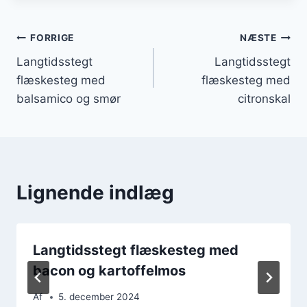
Indlægsnavigation
FORRIGE
NÆSTE
Langtidsstegt
Langtidsstegt
flæskesteg med
flæskesteg med
balsamico og smør
citronskal
Lignende indlæg
Langtidsstegt flæskesteg med
bacon og kartoffelmos
Af
5. december 2024