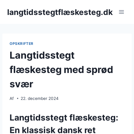
Fortsæt
langtidsstegtflæskesteg.dk
til
indhold
OPSKRIFTER
Langtidsstegt
flæskesteg med sprød
svær
Af
22. december 2024
Langtidsstegt flæskesteg:
En klassisk dansk ret