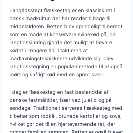
Langtidsstegt flæskesteg er en klassisk ret i
dansk madkultur, der har rødder tilbage til
middelalderen. Retten blev oprindeligt tilberedt
som en måde at konservere svinekød på, da
langtidssimring gjorde det muligt at bevare
kødet i længere tid. I takt med at
madlavningsteknikkerne udviklede sig, blev
langtidsstegning en populær metode til at opnå
mørt og saftigt kød med en sprød svær.
I dag er flæskesteg en fast bestanddel af
danske festmåltider, især ved juletid og på
søndage. Traditionelt serveres flæskesteg med
tilbehør som rødkål, brunede kartofler og sovs,
hvilket gør det til en hjertevarmende ret, der
bringer familien sammen. Retten er også blevet