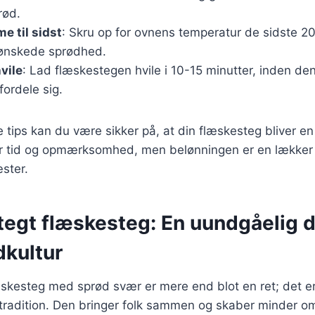
rød.
e til sidst
: Skru op for ovnens temperatur de sidste 20
ønskede sprødhed.
vile
: Lad flæskestegen hvile i 10-15 minutter, inden de
fordele sig.
e tips kan du være sikker på, at din flæskesteg bliver en
er tid og opmærksomhed, men belønningen er en lækker 
ster.
tegt flæskesteg: En uundgåelig d
kultur
skesteg med sprød svær er mere end blot en ret; det er
 tradition. Den bringer folk sammen og skaber minder o