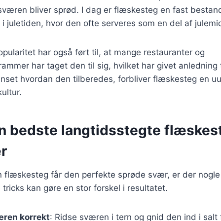
væren bliver sprød. I dag er flæskesteg en fast bestan
r i juletiden, hvor den ofte serveres som en del af julem
ularitet har også ført til, at mange restauranter og
mmer har taget den til sig, hvilket har givet anledning t
anset hvordan den tilberedes, forbliver flæskesteg en uu
ltur.
den bedste langtidsstegte flæske
r
din flæskesteg får den perfekte sprøde svær, er der nogle
 tricks kan gøre en stor forskel i resultatet.
æren korrekt
: Ridse sværen i tern og gnid den ind i salt f