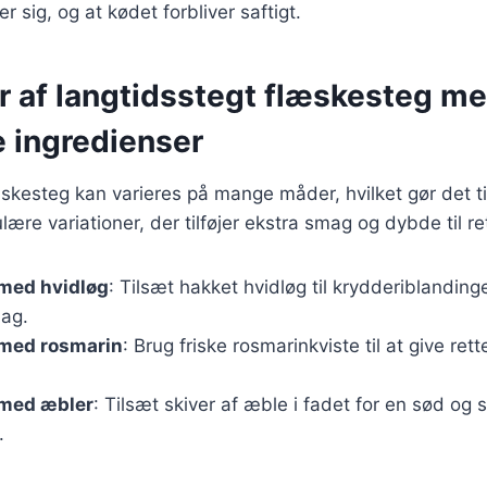
er sig, og at kødet forbliver saftigt.
er af langtidsstegt flæskesteg m
 ingredienser
skesteg kan varieres på mange måder, hvilket gør det til 
ære variationer, der tilføjer ekstra smag og dybde til re
med hvidløg
: Tilsæt hakket hvidløg til krydderiblanding
ag.
med rosmarin
: Brug friske rosmarinkviste til at give rett
med æbler
: Tilsæt skiver af æble i fadet for en sød og sy
.