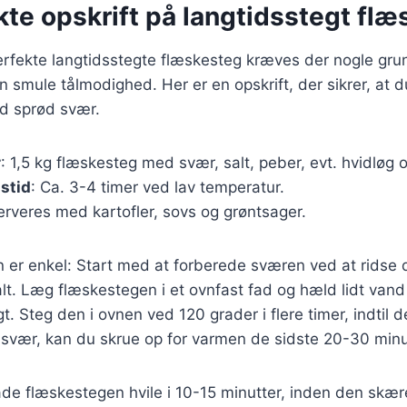
te opskrift på langtidsstegt fl
perfekte langtidsstegte flæskesteg kræves der nogle g
n smule tålmodighed. Her er en opskrift, der sikrer, at d
ed sprød svær.
r
: 1,5 kg flæskesteg med svær, salt, peber, evt. hvidløg 
stid
: Ca. 3-4 timer ved lav temperatur.
erveres med kartofler, sovs og grøntsager.
r enkel: Start med at forberede sværen ved at ridse d
alt. Læg flæskestegen i et ovnfast fad og hæld lidt vand
t. Steg den i ovnen ved 120 grader i flere timer, indtil d
svær, kan du skrue op for varmen de sidste 20-30 minu
lade flæskestegen hvile i 10-15 minutter, inden den skære