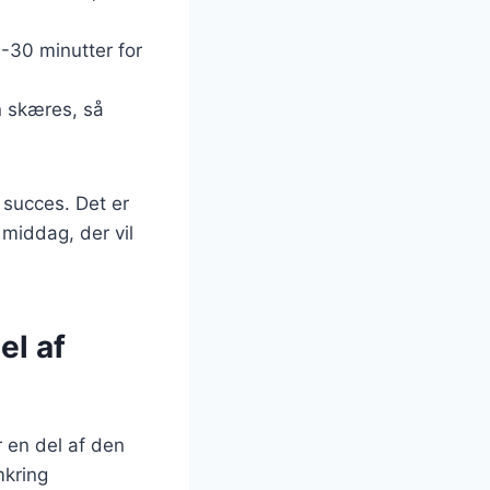
-30 minutter for
n skæres, så
 succes. Det er
middag, der vil
el af
 en del af den
mkring