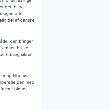
t for sin saftige
vor den blev
kestegen ofte
elig del af danske
åde, den bringer
venner, hvilket
beredning sikrer,
ier og tilbehør
tilberede den med
 favorit blandt