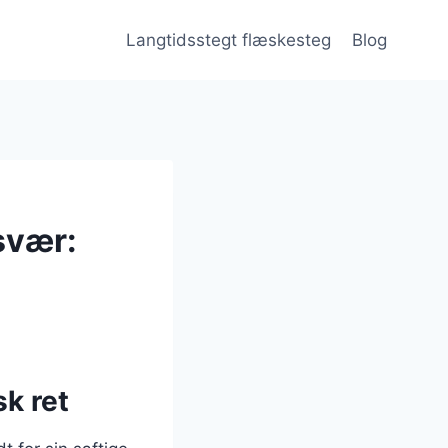
Langtidsstegt flæskesteg
Blog
svær:
k ret