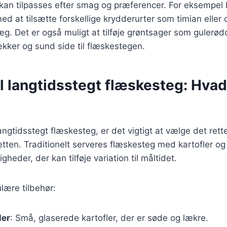
 kan tilpasses efter smag og præferencer. For eksempel
d at tilsætte forskellige krydderurter som timian eller d
æg. Det er også muligt at tilføje grøntsager som gulerødd
lækker og sund side til flæskestegen.
il langtidsstegt flæskesteg: Hvad
ngtidsstegt flæskesteg, er det vigtigt at vælge det rette
ten. Traditionelt serveres flæskesteg med kartofler og
eder, der kan tilføje variation til måltidet.
lære tilbehør:
ler
: Små, glaserede kartofler, der er søde og lækre.