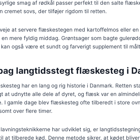
syrlige smag af rødkål passer perfekt til den salte flæsk
En cremet sovs, der tilføjer rigdom til retten.
veje at servere flæskestegen med kartoffelmos eller en
or en mere fyldig middag. Grøntsager som bagte gulerødd
an også være et sundt og farverigt supplement til målt
 bag langtidsstegt flæskesteg i 
skesteg har en lang og rig historie i Danmark. Retten st
gt at udnytte alle dele af dyret, og flæsk var en almindeli
I gamle dage blev flæskesteg ofte tilberedt i store ov
omt over flere timer.
lavningsteknikkerne har udviklet sig, er langtidsstegnin
l at tilberede kød. Denne metode sikrer, at kødet bliver