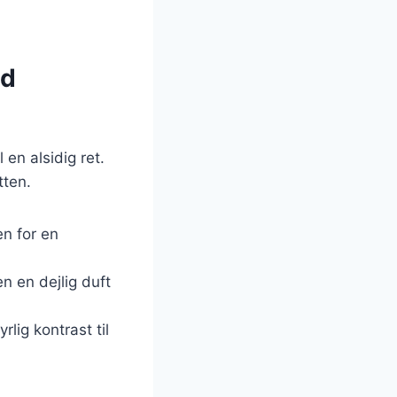
ed
en alsidig ret.
tten.
en for en
en en dejlig duft
rlig kontrast til