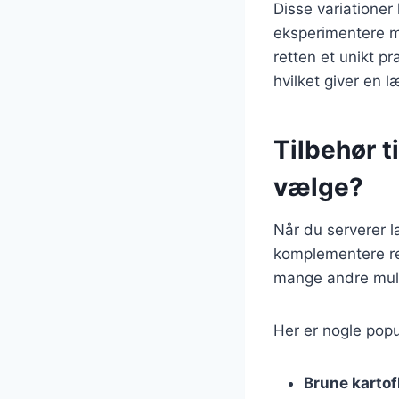
Disse variationer
eksperimentere me
retten et unikt pr
hvilket giver en 
Tilbehør t
vælge?
Når du serverer la
komplementere ret
mange andre muligh
Her er nogle popu
Brune kartof