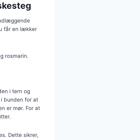
æskesteg
rundlæggende
u får en lækker
og rosmarin.
en i tern og
 i bunden for at
en er mør. For at
tter.
s. Dette sikrer,