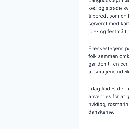
Langtidsstegt flæ
kød og sprøde svæ
tilberedt som en f
serveret med kart
jule- og festmålti
Flæskestegens po
folk sammen omkri
gør den til en ce
at smagene udvikl
I dag findes der 
anvendes for at g
hvidløg, rosmarin
danskerne.