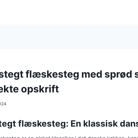
stegt flæskesteg med sprød 
ekte opskrift
024
egt flæskesteg: En klassisk dans