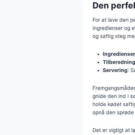
Den perfek
For at lave den 
ingredienser og e
og saftig steg m
Ingrediense
Tilberedning
Servering
: S
Fremgangsmåden e
gnide den ind i s
holde kødet saftig
opnå den sprøde 
Det er vigtigt at 