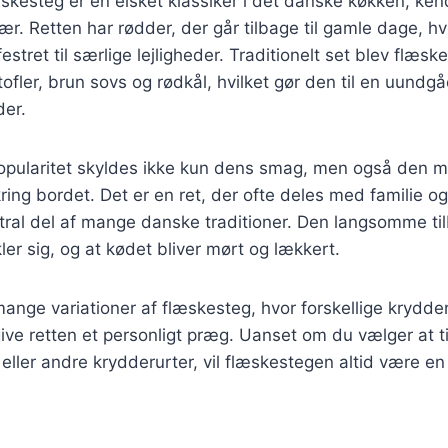
skesteg er en elsket klassiker i det danske køkken, kend
r. Retten har rødder, der går tilbage til gamle dage, h
estret til særlige lejligheder. Traditionelt set blev flæs
ofler, brun sovs og rødkål, hvilket gør den til en uundgå
der.
pularitet skyldes ikke kun dens smag, men også den m
ng bordet. Det er en ret, der ofte deles med familie og 
ntral del af mange danske traditioner. Den langsomme til
er sig, og at kødet bliver mørt og lækkert.
mange variationer af flæskesteg, hvor forskellige krydder
ive retten et personligt præg. Uanset om du vælger at 
 eller andre krydderurter, vil flæskestegen altid være en