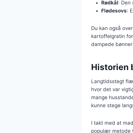
Rødkål
: Den 
Flødesovs
: 
Du kan også over
kartoffelgratin f
dampede bønner k
Historien
Langtidsstegt flæ
hvor det var vigti
mange husstande. 
kunne stege langs
I takt med at mad
populær metode ti