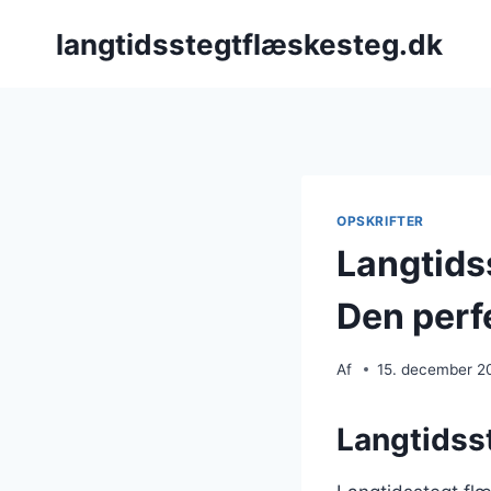
Fortsæt
langtidsstegtflæskesteg.dk
til
indhold
OPSKRIFTER
Langtids
Den perf
Af
15. december 2
Langtidsst