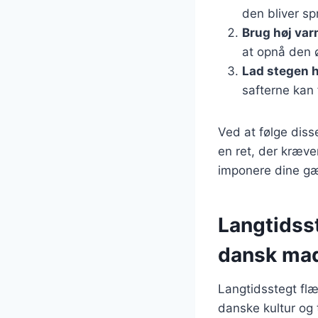
den bliver sp
Brug høj varm
at opnå den 
Lad stegen h
safterne kan 
Ved at følge diss
en ret, der kræv
imponere dine gæ
Langtidss
dansk mad
Langtidsstegt flæ
danske kultur og