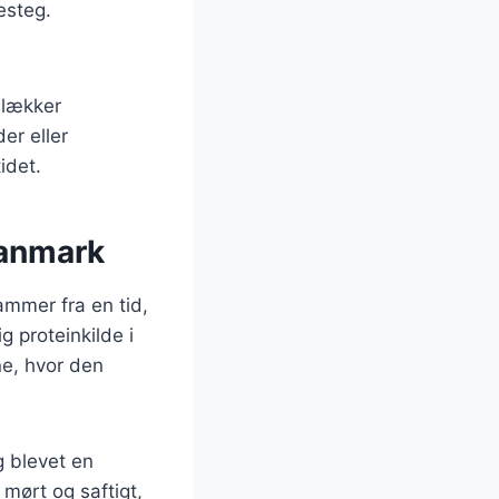
esteg.
 lækker
er eller
idet.
Danmark
ammer fra en tid,
g proteinkilde i
ne, hvor den
g blevet en
 mørt og saftigt,