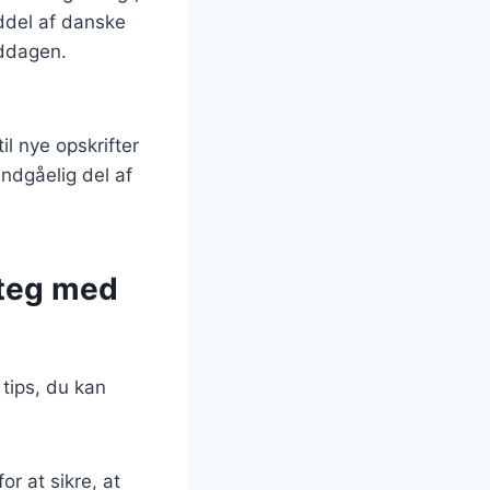
ddel af danske
iddagen.
il nye opskrifter
ndgåelig del af
steg med
 tips, du kan
or at sikre, at