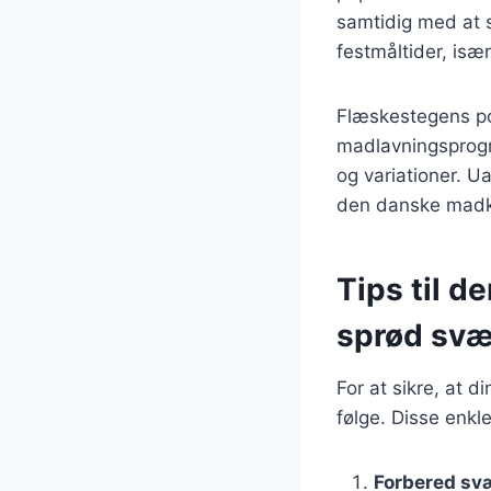
samtidig med at s
festmåltider, isæ
Flæskestegens pop
madlavningsprogra
og variationer. U
den danske madku
Tips til 
sprød svæ
For at sikre, at 
følge. Disse enkle
Forbered sv