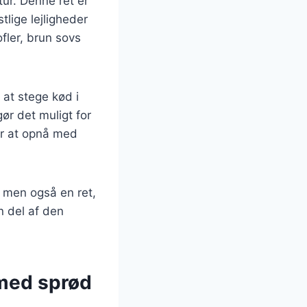
ur. Denne ret er
tlige lejligheder
fler, brun sovs
 at stege kød i
ør det muligt for
ær at opnå med
, men også en ret,
n del af den
 med sprød