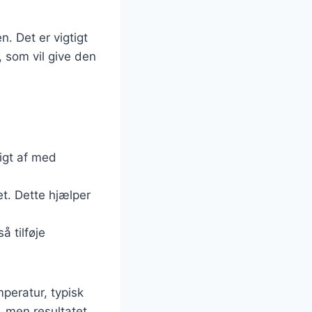
. Det er vigtigt
 som vil give den
igt af med
et. Dette hjælper
å tilføje
peratur, typisk
, men resultatet