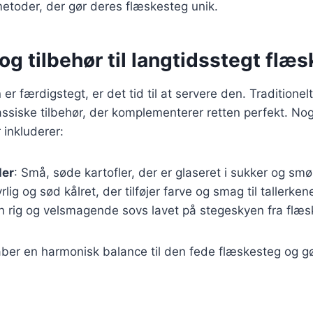
etoder, der gør deres flæskesteg unik.
og tilbehør til langtidsstegt flæ
er færdigstegt, er det tid til at servere den. Traditione
ssiske tilbehør, der komplementerer retten perfekt. No
 inkluderer:
ler
: Små, søde kartofler, der er glaseret i sukker og smø
yrlig og sød kålret, der tilføjer farve og smag til tallerken
En rig og velsmagende sovs lavet på stegeskyen fra flæ
aber en harmonisk balance til den fede flæskesteg og gør
.