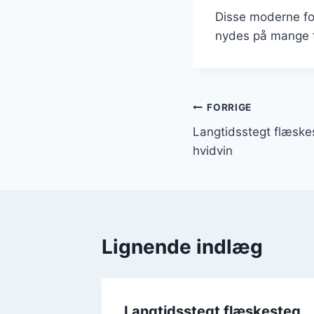
Disse moderne for
nydes på mange f
Indlægsnavi
FORRIGE
Langtidsstegt flæske
hvidvin
Lignende indlæg
skesteg
Langtidsstegt flæskesteg