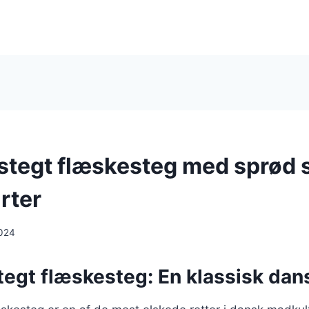
stegt flæskesteg med sprød 
rter
024
egt flæskesteg: En klassisk dans