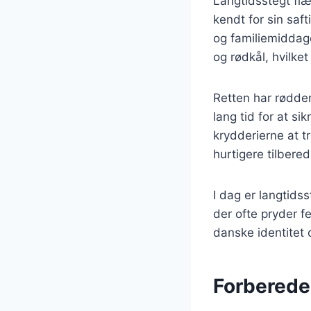
Langtidsstegt flæ
kendt for sin saft
og familiemiddage
og rødkål, hvilke
Retten har rødder,
lang tid for at s
krydderierne at t
hurtigere tilbere
I dag er langtids
der ofte pryder f
danske identitet
Forberede