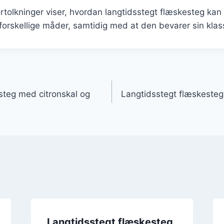
tolkninger viser, hvordan langtidsstegt flæskesteg kan 
orskellige måder, samtidig med at den bevarer sin klas
gation
steg med citronskal og
Langtidsstegt flæskesteg 
Langtidsstegt flæskesteg