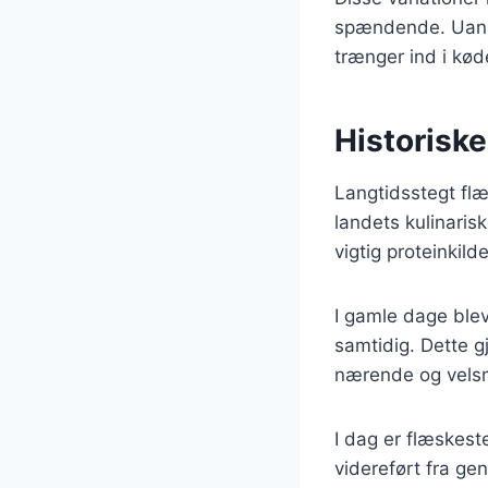
spændende. Uanse
trænger ind i kød
Historiske
Langtidsstegt flæ
landets kulinaris
vigtig proteinkild
I gamle dage blev
samtidig. Dette g
nærende og vels
I dag er flæskest
videreført fra ge