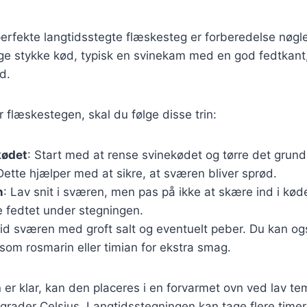
erfekte langtidsstegte flæskesteg er forberedelse nøglen
ige stykke kød, typisk en svinekam med en god fedtkant,
d.
 flæskestegen, skal du følge disse trin:
kødet
: Start med at rense svinekødet og tørre det grund
Dette hjælper med at sikre, at sværen bliver sprød.
n
: Lav snit i sværen, men pas på ikke at skære ind i kød
e fedtet under stegningen.
id sværen med groft salt og eventuelt peber. Du kan ogs
som rosmarin eller timian for ekstra smag.
er klar, kan den placeres i en forvarmet ovn ved lav tem
rader Celsius. Langtidsstegningen kan tage flere timer