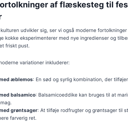
rtolkninger af flæskesteg til fes
r
kulturen udvikler sig, ser vi også moderne fortolkninger
e kokke eksperimenterer med nye ingredienser og tilb
et friskt pust.
oderne variationer inkluderer:
 med æblemos
: En sød og syrlig kombination, der tilføj
med balsamico
: Balsamicoeddike kan bruges til at mar
smag.
med grøntsager
: At tilføje rodfrugter og grøntsager til 
re farverig ret.