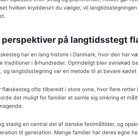
t hvilken krydderurt du vælger, vil langtidsstegningen
et.
 perspektiver på langtidsstegt 
skesteg har en lang historie i Danmark, hvor den har væ
ke traditioner i århundreder. Oprindeligt blev svinekød 
e, og langtidsstegning var en metode til at bevare kødet 
 flæskesteg ofte tilberedt i store ovne, hvor flere retter
jorde det muligt for familier at samle sig omkring et mål
magende.
eg stadig en central del af danske festmåltider, og opskr
neration til generation. Mange familier har deres egne 