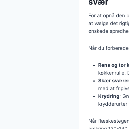
svær
For at opnå den p
at vælge det rigt
ønskede sprødhe
Når du forbereder
Rens og tør 
køkkenrulle. 
Skær svære
med at frigiv
Krydring
: Gn
krydderurter 
Når flæskestegen 
omkring 120-140 g