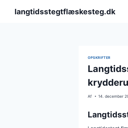
Fortsæt
langtidsstegtflæskesteg.dk
til
indhold
OPSKRIFTER
Langtids
krydderu
Af
14. december 2
Langtidsst