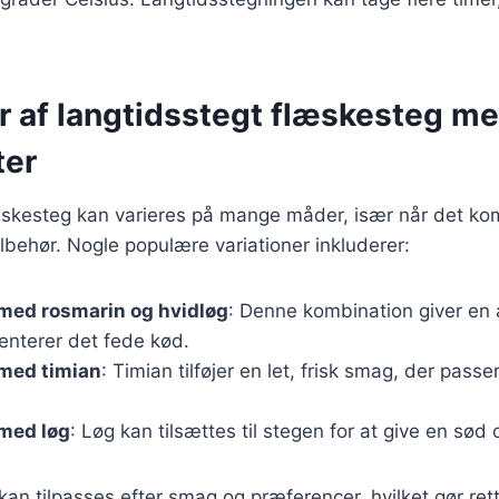
er af langtidsstegt flæskesteg m
ter
æskesteg kan varieres på mange måder, især når det kom
ilbehør. Nogle populære variationer inkluderer:
med rosmarin og hvidløg
: Denne kombination giver en
nterer det fede kød.
med timian
: Timian tilføjer en let, frisk smag, der passer
med løg
: Løg kan tilsættes til stegen for at give en sød
 kan tilpasses efter smag og præferencer, hvilket gør ret