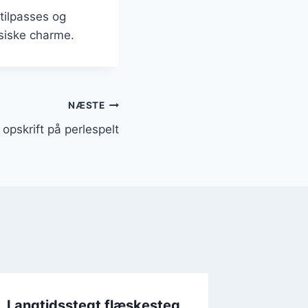
tilpasses og
siske charme.
NÆSTE
opskrift på perlespelt
Langtidsstegt flæskesteg
Langti