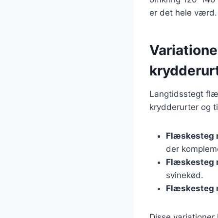
er det hele værd.
Variation
krydderur
Langtidsstegt fl
krydderurter og t
Flæskesteg 
der kompleme
Flæskesteg 
svinekød.
Flæskesteg 
Disse variationer