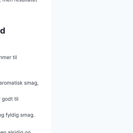
ed
mer til
 aromatisk smag,
 godt til
 og fyldig smag.
ten alsidig og