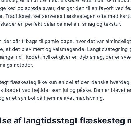
skesteg er en af de mest elskede retter i dansk madkult
ige kød og sprøde svær, der gør den til en favorit ved fes
. Traditionelt set serveres flæskestegen ofte med karto
t skaber en perfekt balance mellem smag og tekstur.
 der går tilbage til gamle dage, hvor det var almindeligt
ikre, at det blev mørt og velsmagende. Langtidsstegning g
rænge ind i kødet, hvilket giver en dyb smag, der er sv
dningsmetoder.
stegt flæskesteg ikke kun en del af den danske hverdag
estbordet ved højtider som jul og påske. Den er blevet e
 og er et symbol på hjemmelavet madlavning.
lse af langtidsstegt flæskesteg