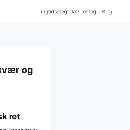
Langtidsstegt flæskesteg
Blog
svær og
k ret