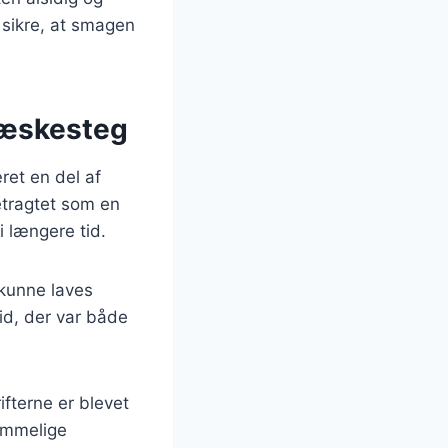
 sikre, at smagen
flæskesteg
ret en del af
betragtet som en
i længere tid.
 kunne laves
tid, der var både
ifterne er blevet
hemmelige