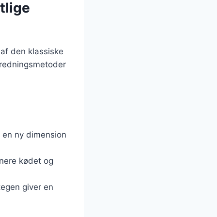
tlige
 af den klassiske
eredningsmetoder
er en ny dimension
inere kødet og
stegen giver en