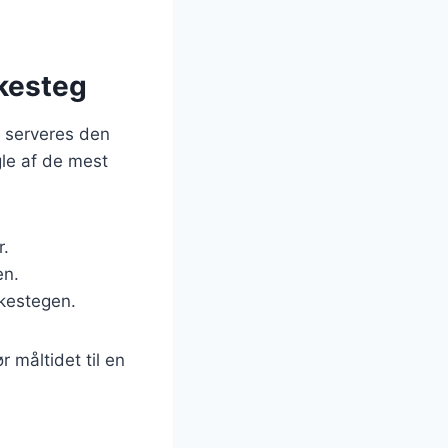
skesteg
lt serveres den
gle af de mest
r.
en.
skestegen.
 måltidet til en