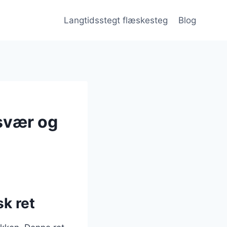
Langtidsstegt flæskesteg
Blog
svær og
k ret