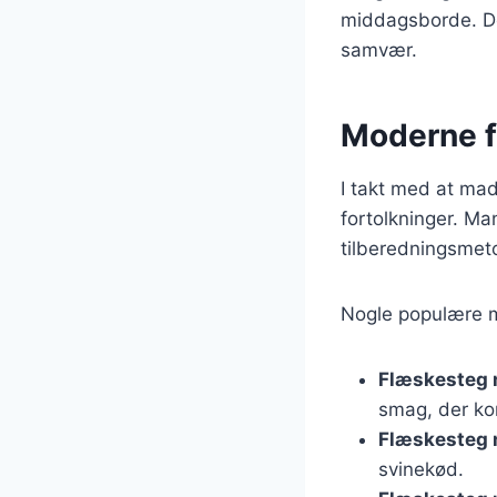
middagsborde. Den
samvær.
Moderne f
I takt med at mad
fortolkninger. M
tilberedningsmeto
Nogle populære m
Flæskesteg 
smag, der ko
Flæskesteg 
svinekød.