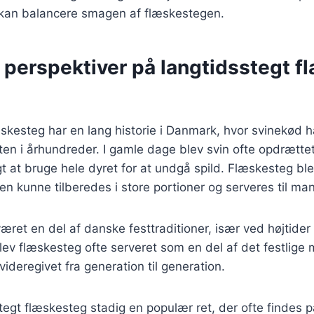
r kan balancere smagen af flæskestegen.
 perspektiver på langtidsstegt 
skesteg har en lang historie i Danmark, hvor svinekød 
sten i århundreder. I gamle dage blev svin ofte opdrætte
gt at bruge hele dyret for at undgå spild. Flæskesteg bl
en kunne tilberedes i store portioner og serveres til m
æret en del af danske festtraditioner, især ved højtider
blev flæskesteg ofte serveret som en del af det festlige 
videregivet fra generation til generation.
stegt flæskesteg stadig en populær ret, der ofte findes 