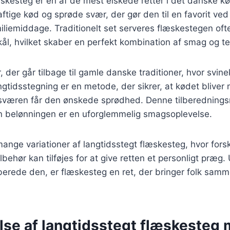
skesteg er en af de mest elskede retter i det danske k
aftige kød og sprøde svær, der gør den til en favorit ved 
miliemiddage. Traditionelt set serveres flæskestegen oft
ål, hvilket skaber en perfekt kombination af smag og te
 der går tilbage til gamle danske traditioner, hvor svine
ngtidsstegning er en metode, der sikrer, at kødet bliver 
sværen får den ønskede sprødhed. Denne tilberedning
 belønningen er en uforglemmelig smagsoplevelse.
mange variationer af langtidsstegt flæskesteg, hvor forsk
ilbehør kan tilføjes for at give retten et personligt præg
berede den, er flæskesteg en ret, der bringer folk sam
lse af langtidsstegt flæskesteg