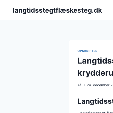
Fortsæt
langtidsstegtflæskesteg.dk
til
indhold
OPSKRIFTER
Langtids
krydderu
Af
24. december 
Langtidsst