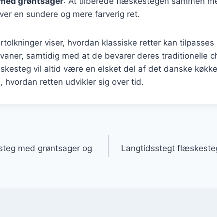
med grøntsager
: At tilberede flæskestegen sammen me
ver en sundere og mere farverig ret.
tolkninger viser, hvordan klassiske retter kan tilpasses
vaner, samtidig med at de bevarer deres traditionelle 
skesteg vil altid være en elsket del af det danske køkk
hvordan retten udvikler sig over tid.
gation
steg med grøntsager og
Langtidsstegt flæskest