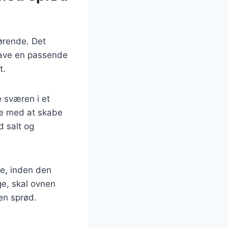
ørende. Det
 have en passende
t.
e sværen i et
pe med at skabe
d salt og
me, inden den
ege, skal ovnen
en sprød.