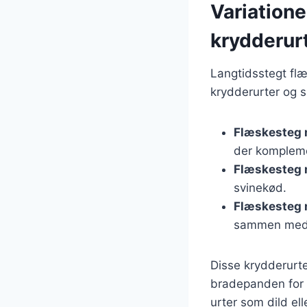
Variation
krydderur
Langtidsstegt flæ
krydderurter og 
Flæskesteg 
der kompleme
Flæskesteg 
svinekød.
Flæskesteg 
sammen med 
Disse krydderurte
bradepanden for 
urter som dild ell