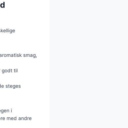
ed
kellige
 aromatisk smag,
 godt til
 de steges
egen i
tere med andre