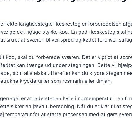
erfekte langtidsstegte flæskesteg er forberedelsen afg
at vælge det rigtige stykke kød. En god flæskesteg skal
t sikre, at sværen bliver sprød og kødet forbliver saftig
dit kød, skal du forberede sværen. Det er vigtigt at scor
 fedtet kan trænge ud under stegningen. Dette vil hjæl
ade, som alle elsker. Herefter kan du krydre stegen me
retrukne krydderurter som rosmarin eller timian.
erregel er at lade stegen hvile i rumtemperatur i en ti
tte sikrer en jævn tilberedning. Når du er klar til at st
høj temperatur for at starte processen med at gøre svær