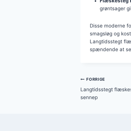
Flæskesteg 
grøntsager gi
Disse moderne for
smagsløg og kost
Langtidsstegt flæ
spændende at se, 
Indlægsnavi
FORRIGE
Langtidsstegt flæske
sennep