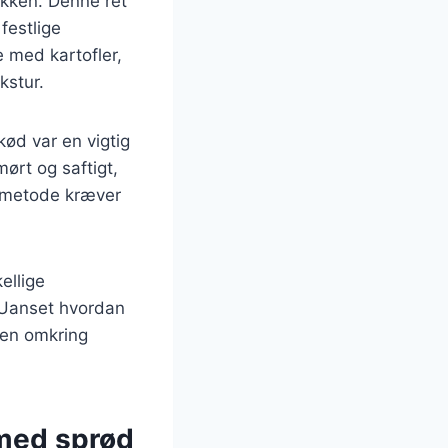
økken. Denne ret
festlige
e med kartofler,
kstur.
kød var en vigtig
mørt og saftigt,
smetode kræver
ellige
. Uanset hvordan
men omkring
 med sprød