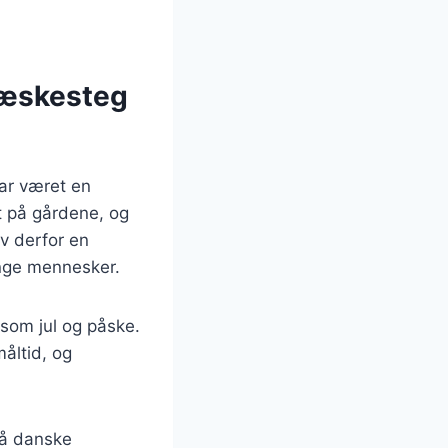
flæskesteg
har været en
t på gårdene, og
ev derfor en
ange mennesker.
 som jul og påske.
måltid, og
på danske