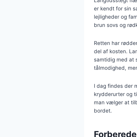
Langtidsstegt flæ
er kendt for sin s
lejligheder og fa
brun sovs og rødk
Retten har rødder,
del af kosten. La
samtidig med at 
tålmodighed, men
I dag findes der 
krydderurter og t
man vælger at til
bordet.
Forberede