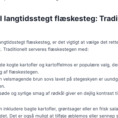
il langtidsstegt flæskesteg: Tradi
ngtidsstegt flæskesteg, er det vigtigt at vælge det rette
. Traditionelt serveres flæskestegen med:
de kogte kartofler og kartoffelmos er populære valg, der
g af flæskestegen.
En velsmagende brun sovs lavet på stegeskyen er uundgå
en.
søde og syrlige smag af rødkål giver en dejlig kontrast t
 inkludere bagte kartofler, grøntsager eller en frisk salat f
idet. Det er også muligt at tilføje æblemos eller sennep 