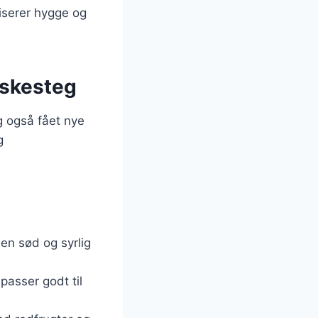
iserer hygge og
æskesteg
g også fået nye
g
 en sød og syrlig
passer godt til