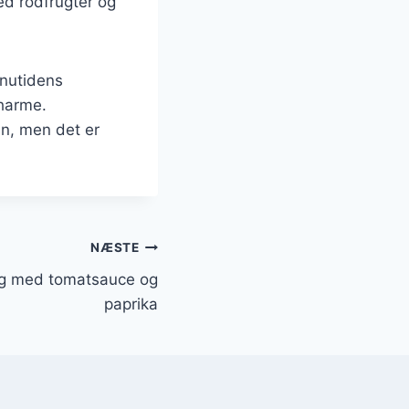
d rodfrugter og
 nutidens
charme.
en, men det er
NÆSTE
eg med tomatsauce og
paprika