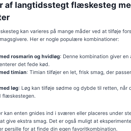
er af langtidsstegt flæskesteg m
ter
skesteg kan varieres på mange måder ved at tilføje fors
smagsgivere. Her er nogle populære kombinationer:
med rosmarin og hvidløg
: Denne kombination giver en
nterer det fede kød.
med timian
: Timian tilføjer en let, frisk smag, der passer
med løg
: Løg kan tilføje sødme og dybde til retten, når
flæskestegen.
r kan enten gnides ind i sværen eller placeres under st
at give ekstra smag. Det er også muligt at eksperimen
er persille for at finde din egen favoritkombination.