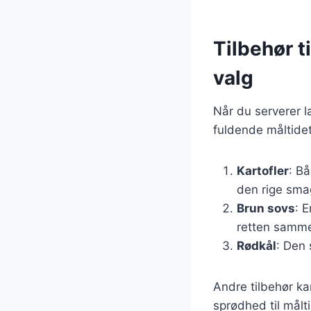
Tilbehør t
valg
Når du serverer la
fuldende måltidet
Kartofler
: Bå
den rige sma
Brun sovs
: 
retten samm
Rødkål
: Den 
Andre tilbehør kan
sprødhed til målt