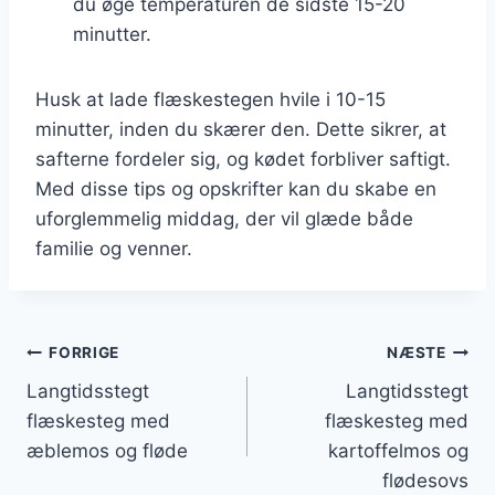
du øge temperaturen de sidste 15-20
minutter.
Husk at lade flæskestegen hvile i 10-15
minutter, inden du skærer den. Dette sikrer, at
safterne fordeler sig, og kødet forbliver saftigt.
Med disse tips og opskrifter kan du skabe en
uforglemmelig middag, der vil glæde både
familie og venner.
Indlægsnavigation
FORRIGE
NÆSTE
Langtidsstegt
Langtidsstegt
flæskesteg med
flæskesteg med
æblemos og fløde
kartoffelmos og
flødesovs