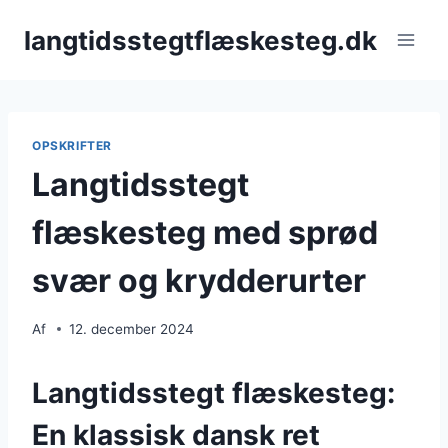
Fortsæt
langtidsstegtflæskesteg.dk
til
indhold
OPSKRIFTER
Langtidsstegt
flæskesteg med sprød
svær og krydderurter
Af
12. december 2024
Langtidsstegt flæskesteg:
En klassisk dansk ret