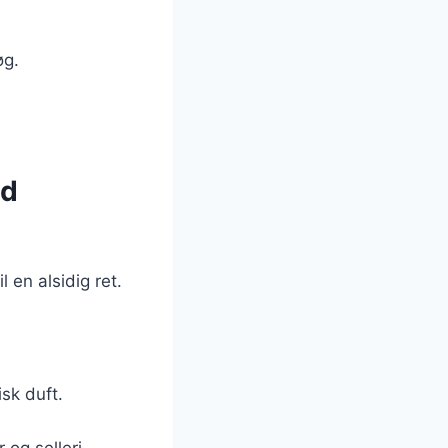
øg.
ed
 en alsidig ret.
isk duft.
 og selleri.