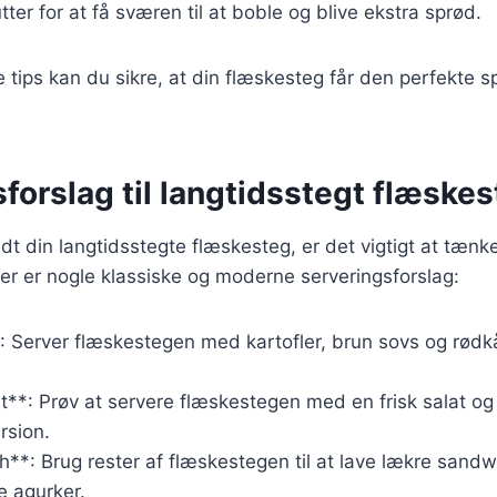
ter for at få sværen til at boble og blive ekstra sprød.
e tips kan du sikre, at din flæskesteg får den perfekte 
forslag til langtidsstegt flæske
edt din langtidsstegte flæskesteg, er det vigtigt at tæn
Her er nogle klassiske og moderne serveringsforslag:
*: Server flæskestegen med kartofler, brun sovs og rødkå
**: Prøv at servere flæskestegen med en frisk salat og e
rsion.
**: Brug rester af flæskestegen til at lave lækre sand
e agurker.