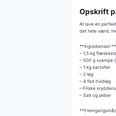
Opskrift 
At lave en perfek
det hele værd. He
**Ingredienser:**
– 1,5 kg flæskes
– 500 g svampe (f
– 1 kg kartofler
– 2 løg
– 4 fed hvidløg
– Friske krydderu
– Salt og peber
**Fremgangsmåd