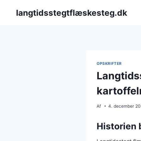
Fortsæt
langtidsstegtflæskesteg.dk
til
indhold
OPSKRIFTER
Langtids
kartoffe
Af
4. december 2
Historien