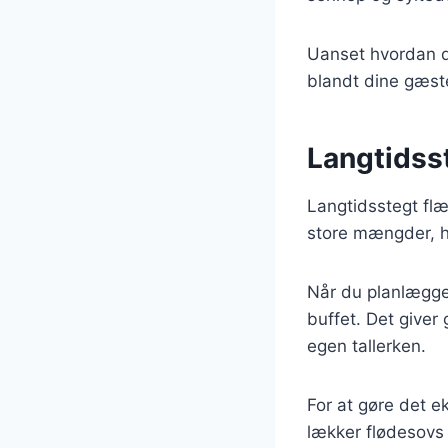
Uanset hvordan du
blandt dine gæst
Langtidsst
Langtidsstegt flæs
store mængder, hvi
Når du planlægger
buffet. Det giver
egen tallerken.
For at gøre det e
lækker flødesovs 