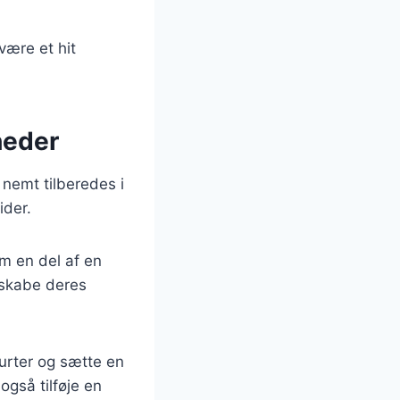
være et hit
heder
 nemt tilberedes i
ider.
m en del af en
 skabe deres
rurter og sætte en
også tilføje en