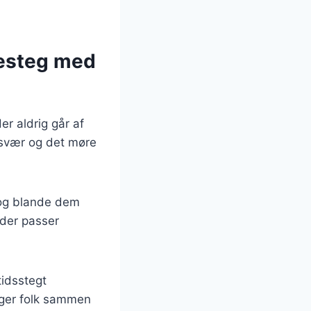
kesteg med
r aldrig går af
svær og det møre
 og blande dem
 der passer
tidsstegt
inger folk sammen