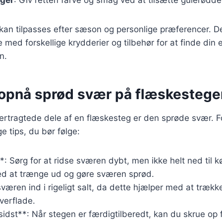
 kan tilpasses efter sæson og personlige præferencer. D
 med forskellige krydderier og tilbehør for at finde din
n.
t opnå sprød svær på flæskestege
ertragtede dele af en flæskesteg er den sprøde svær. F
ge tips, du bør følge:
: Sørg for at ridse sværen dybt, men ikke helt ned til k
ed at trænge ud og gøre sværen sprød.
sværen ind i rigeligt salt, da dette hjælper med at trækk
verflade.
 sidst**: Når stegen er færdigtilberedt, kan du skrue op 