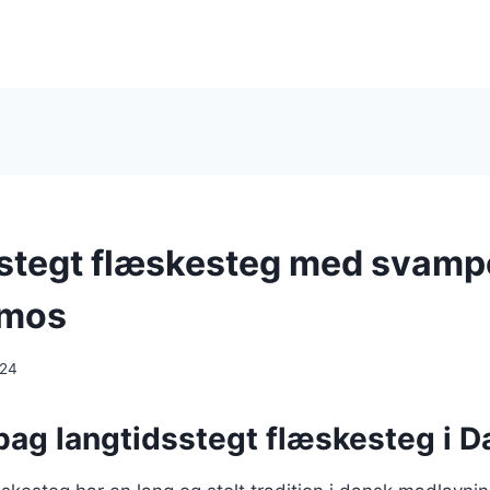
stegt flæskesteg med svamp
lmos
024
 bag langtidsstegt flæskesteg i 