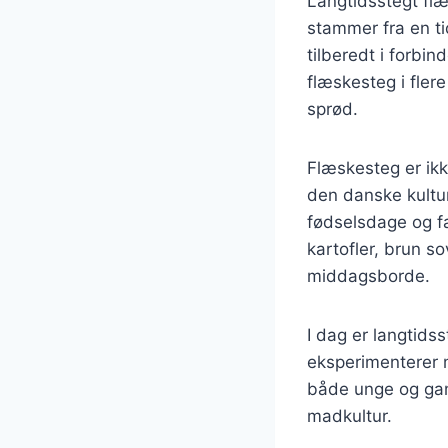
Langtidsstegt flæ
stammer fra en ti
tilberedt i forbin
flæskesteg i fler
sprød.
Flæskesteg er ik
den danske kultur
fødselsdage og fa
kartofler, brun so
middagsborde.
I dag er langtids
eksperimenterer m
både unge og gam
madkultur.