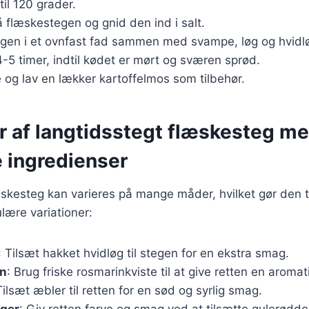
til 120 grader.
 flæskestegen og gnid den ind i salt.
gen i et ovnfast fad sammen med svampe, løg og hvidl
 4-5 timer, indtil kødet er mørt og sværen sprød.
e og lav en lækker kartoffelmos som tilbehør.
er af langtidsstegt flæskesteg m
e ingredienser
skesteg kan varieres på mange måder, hvilket gør den til
lære variationer:
: Tilsæt hakket hvidløg til stegen for en ekstra smag.
in
: Brug friske rosmarinkviste til at give retten en aromat
Tilsæt æbler til retten for en sød og syrlig smag.
ger
: Giv retten farve og smag ved at tilsætte gulerødder