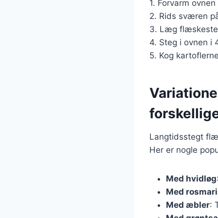
1. Forvarm ovnen 
2. Rids sværen på
3. Læg flæskeste
4. Steg i ovnen i
5. Kog kartoflern
Variation
forskellig
Langtidsstegt flæ
Her er nogle popu
Med hvidløg
Med rosmar
Med æbler
: 
Med grøntsa