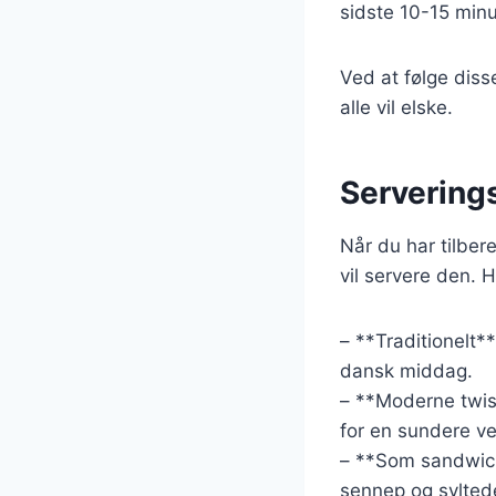
sidste 10-15 minut
Ved at følge diss
alle vil elske.
Serverings
Når du har tilber
vil servere den. 
– **Traditionelt*
dansk middag.
– **Moderne twist
for en sundere ve
– **Som sandwich
sennep og sylted