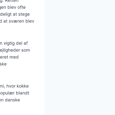
g. Retten
gen blev ofte
deligt at stege
ed at sværen blev
vigtig del af
lejligheder som
rveret med
nske
mi, hvor kokke
 populær blandt
den danske