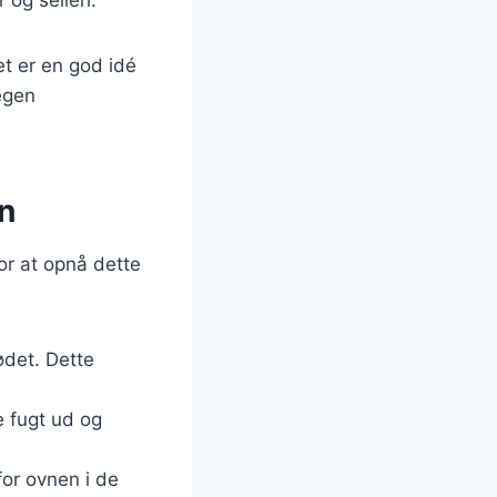
et er en god idé
 egen
n
or at opnå dette
ødet. Dette
e fugt ud og
for ovnen i de