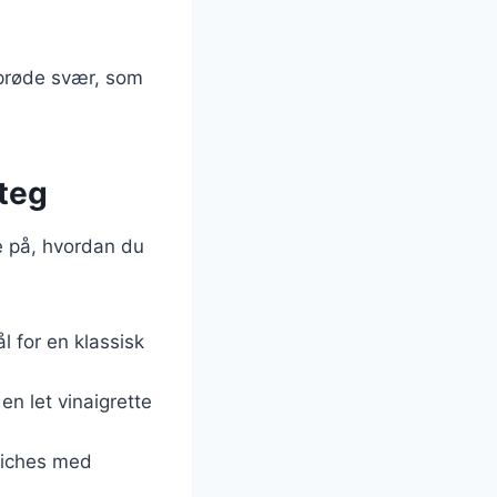
sprøde svær, som
steg
ke på, hvordan du
l for en klassisk
n let vinaigrette
wiches med