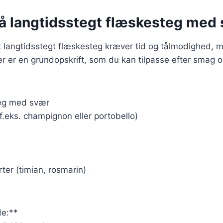
på langtidsstegt flæskesteg med
t langtidsstegt flæskesteg kræver tid og tålmodighed, m
r er en grundopskrift, som du kan tilpasse efter smag 
teg med svær
.eks. champignon eller portobello)
rter (timian, rosmarin)
e:**