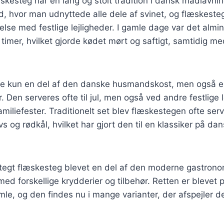
skesteg har en lang og stolt tradition i dansk madlavnin
d, hvor man udnyttede alle dele af svinet, og flæskeste
delse med festlige lejligheder. I gamle dage var det almin
e timer, hvilket gjorde kødet mørt og saftigt, samtidig m
ke kun en del af den danske husmandskost, men også en 
. Den serveres ofte til jul, men også ved andre festlige 
miliefester. Traditionelt set blev flæskestegen ofte se
vs og rødkål, hvilket har gjort den til en klassiker på da
stegt flæskesteg blevet en del af den moderne gastrono
ed forskellige krydderier og tilbehør. Retten er blevet
le, og den findes nu i mange varianter, der afspejler 