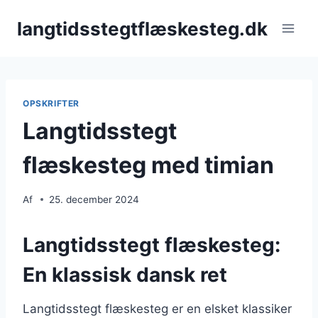
Fortsæt
langtidsstegtflæskesteg.dk
til
indhold
OPSKRIFTER
Langtidsstegt
flæskesteg med timian
Af
25. december 2024
Langtidsstegt flæskesteg:
En klassisk dansk ret
Langtidsstegt flæskesteg er en elsket klassiker