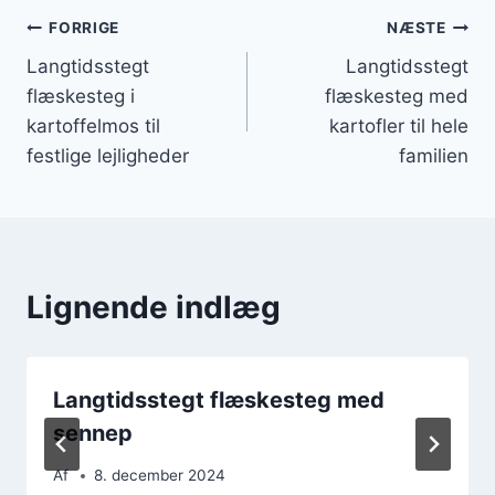
Indlægsnavigation
FORRIGE
NÆSTE
Langtidsstegt
Langtidsstegt
flæskesteg i
flæskesteg med
kartoffelmos til
kartofler til hele
festlige lejligheder
familien
Lignende indlæg
Langtidsstegt flæskesteg med
sennep
Af
8. december 2024