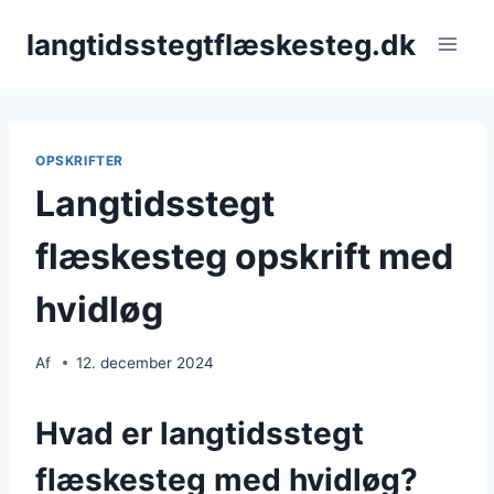
Fortsæt
langtidsstegtflæskesteg.dk
til
indhold
OPSKRIFTER
Langtidsstegt
flæskesteg opskrift med
hvidløg
Af
12. december 2024
Hvad er langtidsstegt
flæskesteg med hvidløg?