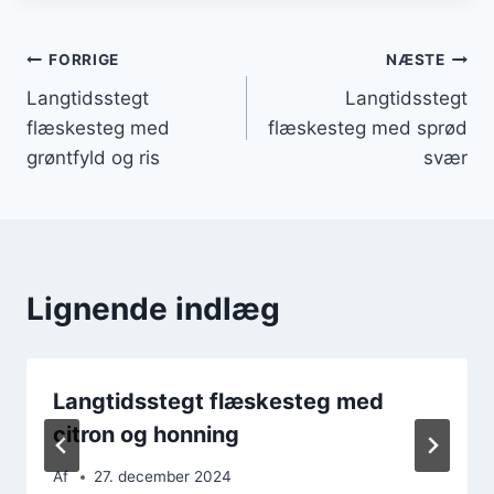
Indlægsnavigation
FORRIGE
NÆSTE
Langtidsstegt
Langtidsstegt
flæskesteg med
flæskesteg med sprød
grøntfyld og ris
svær
Lignende indlæg
Langtidsstegt flæskesteg med
citron og honning
Af
27. december 2024