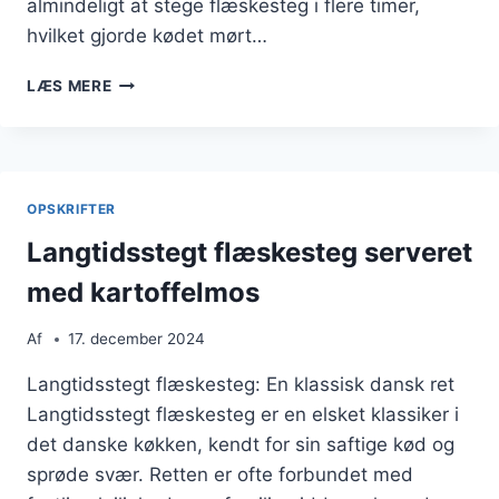
almindeligt at stege flæskesteg i flere timer,
hvilket gjorde kødet mørt…
LANGTIDSSTEGT
LÆS MERE
FLÆSKESTEG
MED
CITRONSKAL
FOR
SMAG
OPSKRIFTER
Langtidsstegt flæskesteg serveret
med kartoffelmos
Af
17. december 2024
Langtidsstegt flæskesteg: En klassisk dansk ret
Langtidsstegt flæskesteg er en elsket klassiker i
det danske køkken, kendt for sin saftige kød og
sprøde svær. Retten er ofte forbundet med