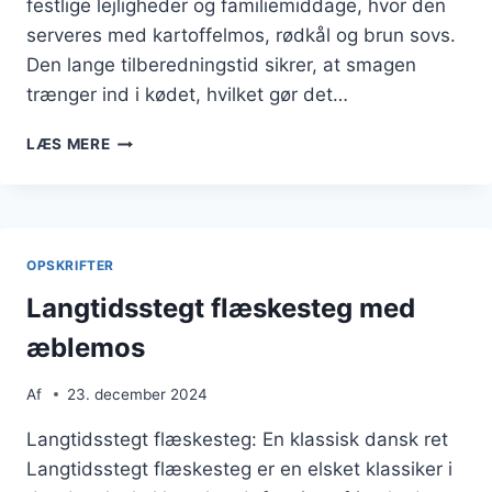
festlige lejligheder og familiemiddage, hvor den
serveres med kartoffelmos, rødkål og brun sovs.
Den lange tilberedningstid sikrer, at smagen
trænger ind i kødet, hvilket gør det…
LANGTIDSSTEGT
LÆS MERE
FLÆSKESTEG
SERVERET
MED
KARTOFFELMOS
OPSKRIFTER
Langtidsstegt flæskesteg med
æblemos
Af
23. december 2024
Langtidsstegt flæskesteg: En klassisk dansk ret
Langtidsstegt flæskesteg er en elsket klassiker i