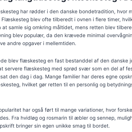
æskesteg har rødder i den danske bondetradition, hvor
. Flæskesteg blev ofte tilberedt i ovnen i flere timer, hvi
en at samle sig omkring måltidet, mens retten blev tilber
vning blev populær, da den krævede minimal overvågni
ave andre opgaver i mellemtiden.
rede blev flæskesteg en fast bestanddel af den danske 
 at servere flæskesteg med sprød svær som en del af fes
tsat den dag i dag. Mange familier har deres egne opskr
læskesteg, hvilket gør retten til en personlig og betydnin
ularitet har også ført til mange variationer, hvor forske
des. Fra hvidløg og rosmarin til æbler og sennep, mulig
skrift bringer sin egen unikke smag til bordet.