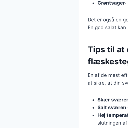
Grøntsager
:
Det er også en g
En god salat kan o
Tips til a
flæskest
En af de mest eft
at sikre, at din s
Skær sværen
Salt sværen
Høj temperatu
slutningen af