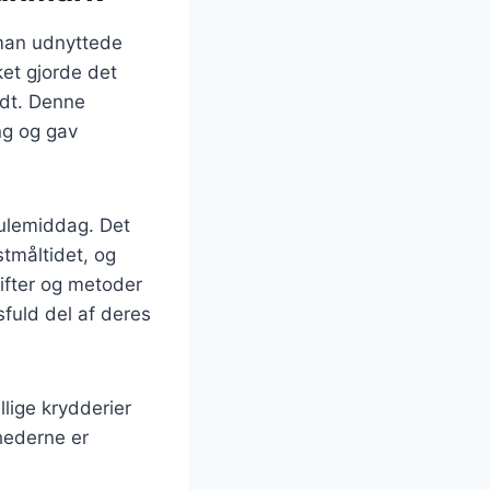
 man udnyttede
lket gjorde det
edt. Denne
ng og gav
julemiddag. Det
tmåltidet, og
ifter og metoder
gsfuld del af deres
llige krydderier
hederne er