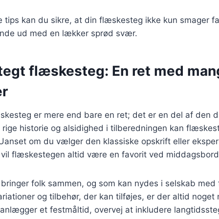
e tips kan du sikre, at din flæskesteg ikke kun smager f
nde ud med en lækker sprød svær.
tegt flæskesteg: En ret med man
er
skesteg er mere end bare en ret; det er en del af den d
 rige historie og alsidighed i tilberedningen kan flæskest
 Uanset om du vælger den klassiske opskrift eller eksp
 vil flæskestegen altid være en favorit ved middagsbord
r bringer folk sammen, og som kan nydes i selskab med 
tioner og tilbehør, der kan tilføjes, er der altid noget 
nlægger et festmåltid, overvej at inkludere langtidsste