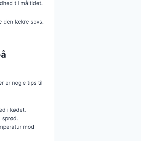
dhed til måltidet.
e den lækre sovs.
på
er nogle tips til
ed i kødet.
n sprød.
temperatur mod