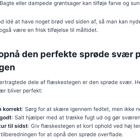
 Bagte eller dampede grøntsager kan tilføje farve og sun
od idé at have noget brød ved siden af, så man kan nyd
gså være en frisk tilføjelse til måltidet.
t opnå den perfekte sprøde svær 
egen
ertragtede dele af flæskestegen er den sprøde svær. Her 
vær bliver perfekt:
 korrekt
: Sørg for at skære igennem fedtet, men ikke n
 godt
: Salt hjælper med at trække fugt ud og gør svære
r til sidst
: Giv flæskestegen et kort ophold ved høj 
 tilberedningen for at opnå den sprøde overflade.