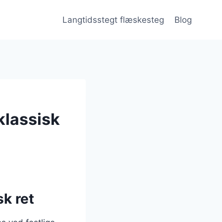
Langtidsstegt flæskesteg
Blog
klassisk
k ret