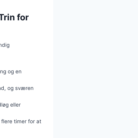
rin for
undig
ing og en
ind, og sværen
løg eller
flere timer for at