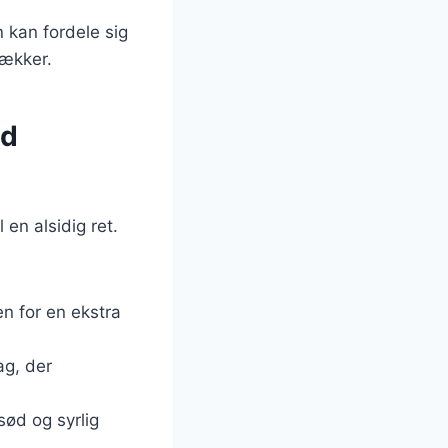
n kan fordele sig
lækker.
ed
en alsidig ret.
en for en ekstra
ag, der
sød og syrlig