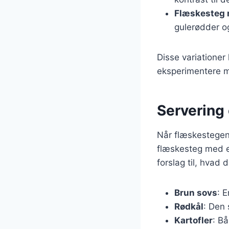
Flæskesteg 
gulerødder o
Disse variationer
eksperimentere me
Servering 
Når flæskestegen e
flæskesteg med en
forslag til, hva
Brun sovs
: 
Rødkål
: Den 
Kartofler
: B