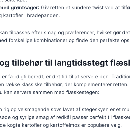
med grøntsager
: Giv retten et sundere twist ved at tilf
g kartofler i bradepanden.
 kan tilpasses efter smag og præferencer, hvilket gør det
d forskellige kombinationer og finde den perfekte opskrif
og tilbehør til langtidsstegt flæ
r færdigtilberedt, er det tid til at servere den. Traditi
 række klassiske tilbehør, der komplementerer retten. 
d du kan servere sammen med flæskestegen:
En rig og velsmagende sovs lavet af stegeskyen er et mu
søde og syrlige smag af rødkål passer perfekt til flæske
åde kogte kartofler og kartoffelmos er populære valg.