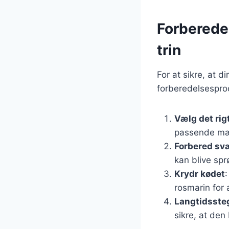
Forberedel
trin
For at sikre, at d
forberedelsesproc
Vælg det rig
passende mæ
Forbered sv
kan blive spr
Krydr kødet
:
rosmarin for 
Langtidsste
sikre, at den 