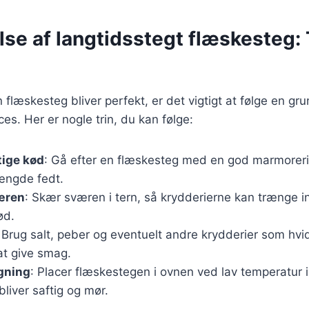
se af langtidsstegt flæskesteg: T
in flæskesteg bliver perfekt, er det vigtigt at følge en gr
es. Her er nogle trin, du kan følge:
tige kød
: Gå efter en flæskesteg med en god marmorer
ngde fedt.
æren
: Skær sværen i tern, så krydderierne kan trænge 
ød.
 Brug salt, peber og eventuelt andre krydderier som hvid
at give smag.
gning
: Placer flæskestegen i ovnen ved lav temperatur i 
bliver saftig og mør.