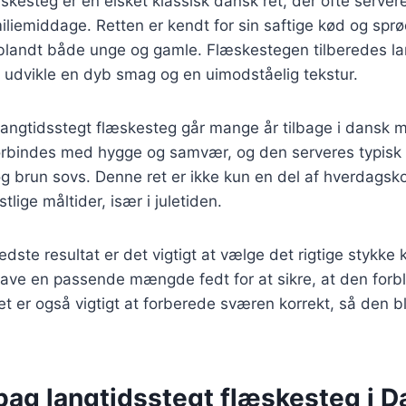
skesteg er en elsket klassisk dansk ret, der ofte servere
miliemiddage. Retten er kendt for sin saftige kød og sp
t blandt både unge og gamle. Flæskestegen tilberedes la
 at udvikle en dyb smag og en uimodståelig tekstur.
angtidsstegt flæskesteg går mange år tilbage i dansk m
 forbindes med hygge og samvær, og den serveres typisk
 og brun sovs. Denne ret er ikke kun en del af hverdags
stlige måltider, især i juletiden.
edste resultat er det vigtigt at vælge det rigtige stykke
ave en passende mængde fedt for at sikre, at den forbl
et er også vigtigt at forberede sværen korrekt, så den b
 bag langtidsstegt flæskesteg i 