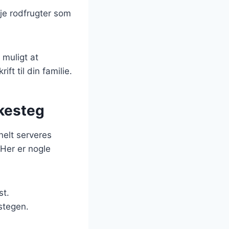
øje rodfrugter som
 muligt at
t til din familie.
skesteg
onelt serveres
Her er nogle
st.
stegen.