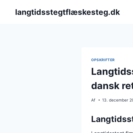
Fortsæt
langtidsstegtflæskesteg.dk
til
indhold
OPSKRIFTER
Langtids
dansk re
Af
13. december 2
Langtidsst