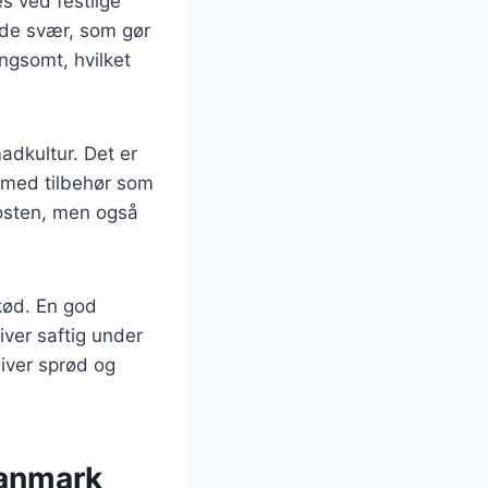
s ved festlige
røde svær, som gør
ngsomt, hvilket
adkultur. Det er
 med tilbehør som
kosten, men også
 kød. En god
iver saftig under
liver sprød og
Danmark