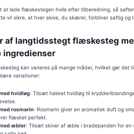
t at lade flæskestegen hvile efter tilberedning, så safte
te vil sikre, at hver skive, du skærer, forbliver saftig og 
er af langtidsstegt flæskesteg m
e ingredienser
skesteg kan varieres på mange måder, hvilket gør det til 
lære variationer:
med hvidløg
: Tilsæt hakket hvidløg til krydderiblanding
evelse.
med rosmarin
: Rosmarin giver en aromatisk duft og sm
er flæsket perfekt.
med æbler
: Tilsæt skiver af æble i bradepanden for en 
et salte kød.