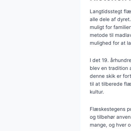
Langtidsstegt fl
alle dele af dyret
muligt for famili
metode til madla
mulighed for at l
I det 19. århund
blev en tradition
denne skik er for
til at tilberede f
kultur.
Flæskestegens pop
og tilbehør anven
mange, og hver op