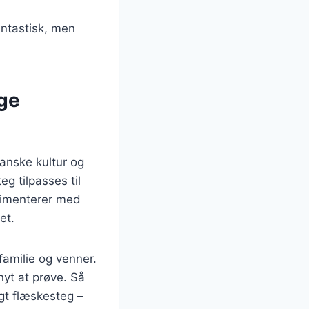
antastisk, men
ge
anske kultur og
eg tilpasses til
erimenterer med
et.
familie og venner.
nyt at prøve. Så
gt flæskesteg –