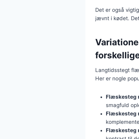
Det er også vigtig
jævnt i kødet. Det
Variation
forskellig
Langtidsstegt flæ
Her er nogle popu
Flæskesteg 
smagfuld opl
Flæskesteg 
komplementer
Flæskesteg 
kontrast til d