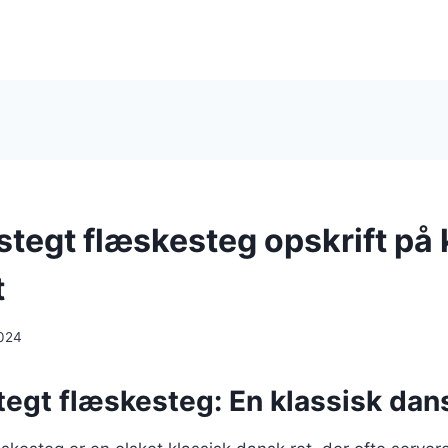
stegt flæskesteg opskrift på 
t
024
egt flæskesteg: En klassisk dans