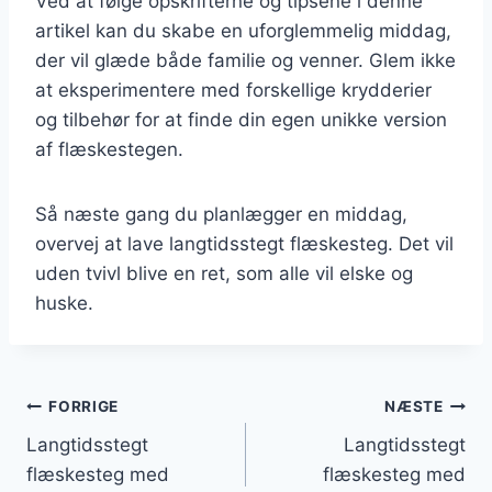
Ved at følge opskrifterne og tipsene i denne
artikel kan du skabe en uforglemmelig middag,
der vil glæde både familie og venner. Glem ikke
at eksperimentere med forskellige krydderier
og tilbehør for at finde din egen unikke version
af flæskestegen.
Så næste gang du planlægger en middag,
overvej at lave langtidsstegt flæskesteg. Det vil
uden tvivl blive en ret, som alle vil elske og
huske.
Indlægsnavigation
FORRIGE
NÆSTE
Langtidsstegt
Langtidsstegt
flæskesteg med
flæskesteg med