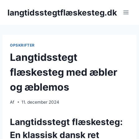
Fortsæt
langtidsstegtflæskesteg.dk
til
indhold
OPSKRIFTER
Langtidsstegt
flæskesteg med æbler
og æblemos
Af
11. december 2024
Langtidsstegt flæskesteg:
En klassisk dansk ret