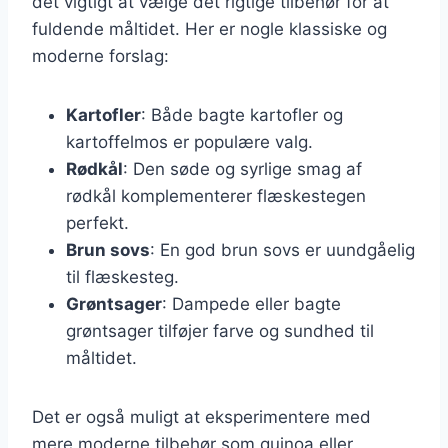
det vigtigt at vælge det rigtige tilbehør for at
fuldende måltidet. Her er nogle klassiske og
moderne forslag:
Kartofler
: Både bagte kartofler og
kartoffelmos er populære valg.
Rødkål
: Den søde og syrlige smag af
rødkål komplementerer flæskestegen
perfekt.
Brun sovs
: En god brun sovs er uundgåelig
til flæskesteg.
Grøntsager
: Dampede eller bagte
grøntsager tilføjer farve og sundhed til
måltidet.
Det er også muligt at eksperimentere med
mere moderne tilbehør som quinoa eller