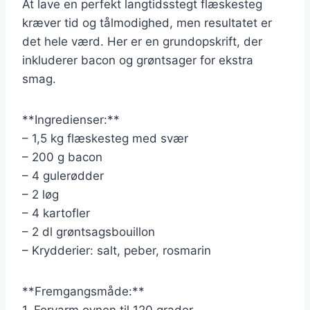
At lave en perfekt langtidsstegt flæskesteg
kræver tid og tålmodighed, men resultatet er
det hele værd. Her er en grundopskrift, der
inkluderer bacon og grøntsager for ekstra
smag.
**Ingredienser:**
– 1,5 kg flæskesteg med svær
– 200 g bacon
– 4 gulerødder
– 2 løg
– 4 kartofler
– 2 dl grøntsagsbouillon
– Krydderier: salt, peber, rosmarin
**Fremgangsmåde:**
1. Forvarm ovnen til 120 grader.