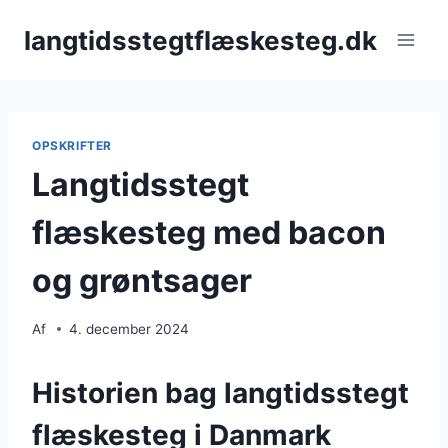
Fortsæt
langtidsstegtflæskesteg.dk
til
indhold
OPSKRIFTER
Langtidsstegt
flæskesteg med bacon
og grøntsager
Af
4. december 2024
Historien bag langtidsstegt
flæskesteg i Danmark