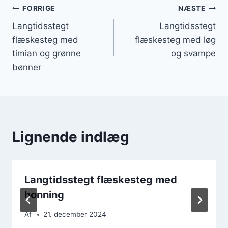
Indlægsnavigation
FORRIGE
NÆSTE
Langtidsstegt
Langtidsstegt
flæskesteg med
flæskesteg med løg
timian og grønne
og svampe
bønner
Lignende indlæg
Langtidsstegt flæskesteg med
honning
Af
21. december 2024