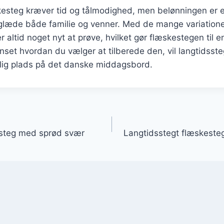
skesteg kræver tid og tålmodighed, men belønningen er 
il glæde både familie og venner. Med de mange variatione
 altid noget nyt at prøve, hvilket gør flæskestegen til en
anset hvordan du vælger at tilberede den, vil langtidsst
rlig plads på det danske middagsbord.
gation
esteg med sprød svær
Langtidsstegt flæskesteg 