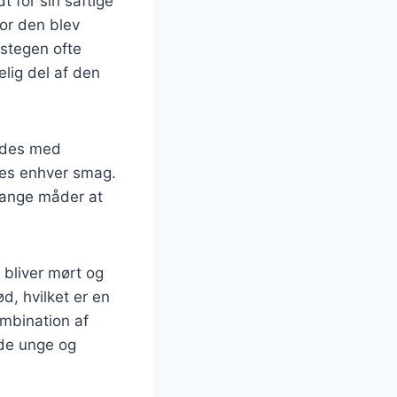
t for sin saftige
vor den blev
kestegen ofte
elig del af den
redes med
asses enhver smag.
 mange måder at
 bliver mørt og
d, hvilket er en
mbination af
åde unge og