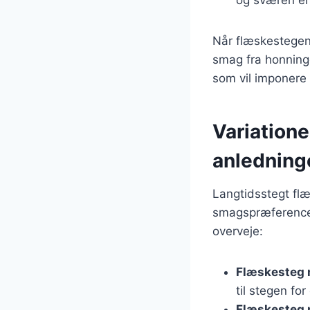
Når flæskestegen
smag fra honning
som vil imponere
Variatione
anledning
Langtidsstegt flæ
smagspræferencer
overveje:
Flæskesteg 
til stegen fo
Flæskesteg 