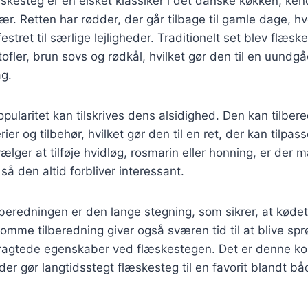
skesteg er en elsket klassiker i det danske køkken, kend
r. Retten har rødder, der går tilbage til gamle dage, h
estret til særlige lejligheder. Traditionelt set blev flæs
ofler, brun sovs og rødkål, hvilket gør den til en uundgå
g.
ularitet kan tilskrives dens alsidighed. Den kan tilbe
rier og tilbehør, hvilket gør den til en ret, der kan tilp
ger at tilføje hvidløg, rosmarin eller honning, er der
 så den altid forbliver interessant.
tilberedningen er den lange stegning, som sikrer, at kødet
somme tilberedning giver også sværen tid til at blive sprø
tragtede egenskaber ved flæskestegen. Det er denne ko
der gør langtidsstegt flæskesteg til en favorit blandt b