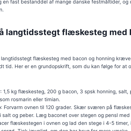
g en fast bestanddel af mange danske festmåltider, og 
n.
på langtidsstegt flæskesteg med
r langtidsstegt flæskesteg med bacon og honning kræve
idt tid. Her er en grundopskrift, som du kan følge for at
r
: 1,5 kg flæskesteg, 200 g bacon, 3 spsk honning, salt, 
som rosmarin eller timian.
e
: Forvarm ovnen til 120 grader. Skær sværen på flæskes
 i salt og peber. Læg baconet over stegen og pensl med
lacer flæskestegen i ovnen og lad den stege i 4-5 timer, 
 sprød. Tjek jævnligt, om den har brug for mere væske.