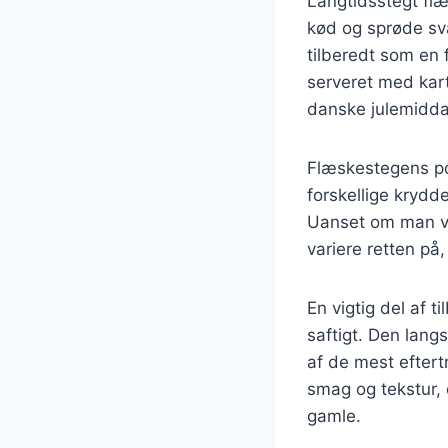
Langtidsstegt flæ
kød og sprøde svæ
tilberedt som en f
serveret med kart
danske julemidda
Flæskestegens pop
forskellige krydde
Uanset om man væl
variere retten på,
En vigtig del af 
saftigt. Den lang
af de mest efter
smag og tekstur, 
gamle.