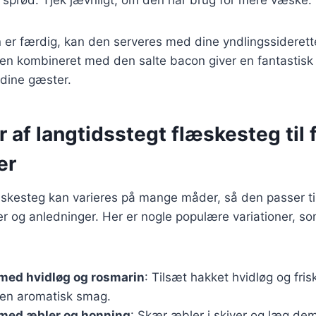
 er færdig, kan den serveres med dine yndlingssiderett
en kombineret med den salte bacon giver en fantastisk
 dine gæster.
r af langtidsstegt flæskesteg til 
er
skesteg kan varieres på mange måder, så den passer til
 og anledninger. Her er nogle populære variationer, s
med hvidløg og rosmarin
: Tilsæt hakket hvidløg og fri
r en aromatisk smag.
med æbler og honning
: Skær æbler i skiver og læg de