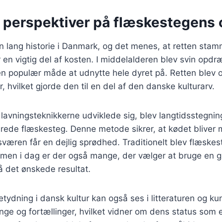
e perspektiver på flæskestegens 
 lang historie i Danmark, og det menes, at retten stamm
en vigtig del af kosten. I middelalderen blev svin opdrætt
n populær måde at udnytte hele dyret på. Retten blev oft
er, hvilket gjorde den til en del af den danske kulturarv.
lavningsteknikkerne udviklede sig, blev langtidsstegni
berede flæskesteg. Denne metode sikrer, at kødet bliver m
væren får en dejlig sprødhed. Traditionelt blev flæskes
, men i dag er der også mange, der vælger at bruge en gri
å det ønskede resultat.
ydning i dansk kultur kan også ses i litteraturen og ku
nge og fortællinger, hvilket vidner om dens status som en