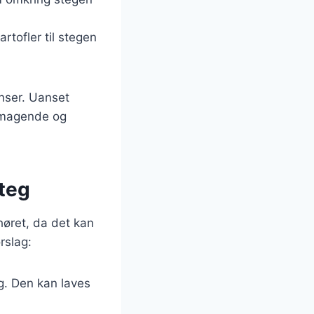
rtofler til stegen
enser. Uanset
lsmagende og
steg
høret, da det kan
rslag:
g. Den kan laves