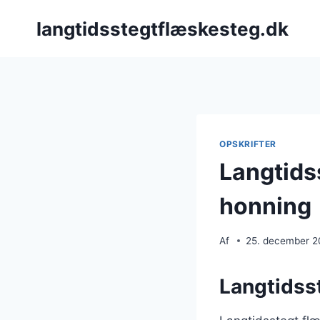
Fortsæt
langtidsstegtflæskesteg.dk
til
indhold
OPSKRIFTER
Langtids
honning
Af
25. december 
Langtidsst