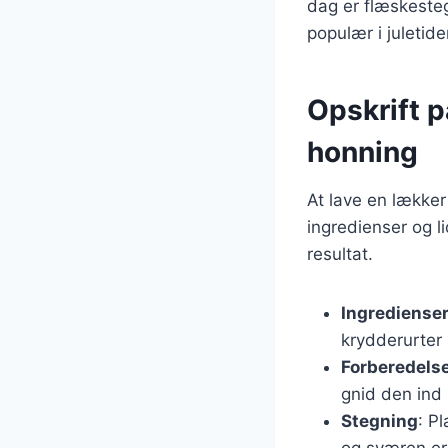
dag er flæskeste
populær i juletide
Opskrift 
honning
At lave en lække
ingredienser og l
resultat.
Ingrediense
krydderurter 
Forberedels
gnid den ind
Stegning
: P
og sværen er