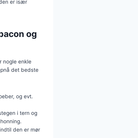
den er især
 bacon og
r nogle enkle
 opnå det bedste
peber, og evt.
tegen i tern og
 honning.
indtil den er mør