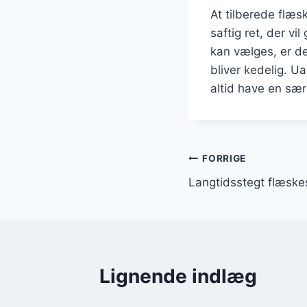
At tilberede flæ
saftig ret, der v
kan vælges, er der
bliver kedelig. U
altid have en sæ
Indlægsnavi
FORRIGE
Langtidsstegt flæsk
Lignende indlæg