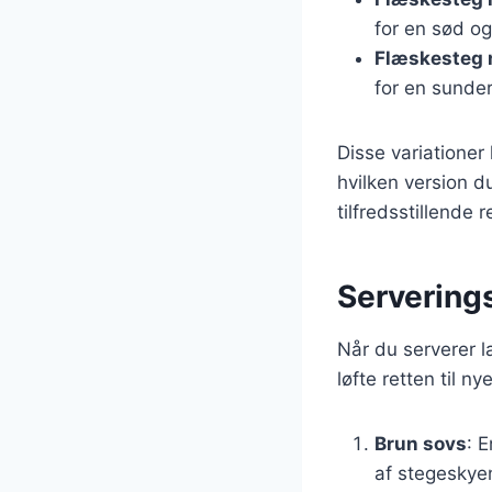
for en sød og
Flæskesteg 
for en sunder
Disse variationer
hvilken version d
tilfredsstillende r
Serverings
Når du serverer l
løfte retten til n
Brun sovs
: 
af stegeskyen