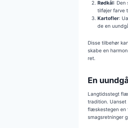
Rødkål
: Den
tilføjer farve 
Kartofler
: Ua
de en uundgåe
Disse tilbehør ka
skabe en harmoni
ret.
En uundgå
Langtidsstegt flæ
tradition. Uanset 
flæskestegen en f
smagsretninger gø