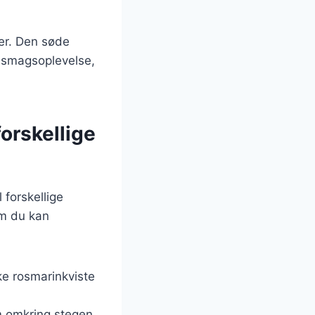
er. Den søde
 smagsoplevelse,
forskellige
 forskellige
om du kan
ske rosmarinkviste
m omkring stegen