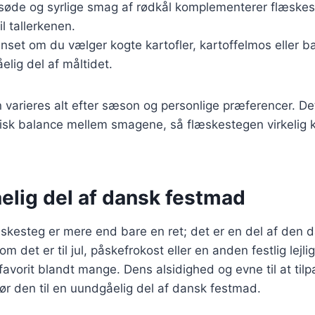
 søde og syrlige smag af rødkål komplementerer flæskes
til tallerkenen.
nset om du vælger kogte kartofler, kartoffelmos eller ba
lig del af måltidet.
n varieres alt efter sæson og personlige præferencer. Det
sk balance mellem smagene, så flæskestegen virkelig k
elig del af dansk festmad
skesteg er mere end bare en ret; det er en del af den d
om det er til jul, påskefrokost eller en anden festlig lejli
avorit blandt mange. Dens alsidighed og evne til at tilp
r den til en uundgåelig del af dansk festmad.