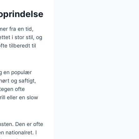
oprindelse
er fra en tid,
et i stor stil, og
e tilberedt til
ng en populær
ørt og saftigt,
tegen ofte
ll eller en slow
nsten. Den er ofte
 nationalret. I