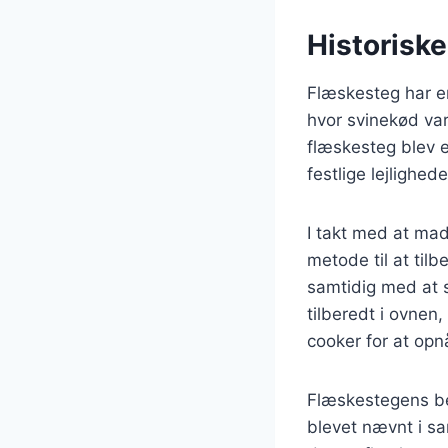
Historisk
Flæskesteg har en
hvor svinekød var 
flæskesteg blev e
festlige lejlighed
I takt med at mad
metode til at til
samtidig med at s
tilberedt i ovnen
cooker for at opn
Flæskestegens bet
blevet nævnt i sa