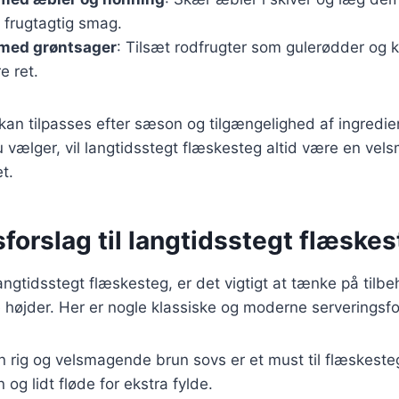
 frugtagtig smag.
med grøntsager
: Tilsæt rodfrugter som gulerødder og ka
e ret.
 kan tilpasses efter sæson og tilgængelighed af ingredi
u vælger, vil langtidsstegt flæskesteg altid være en ve
et.
forslag til langtidsstegt flæske
angtidsstegt flæskesteg, er det vigtigt at tænke på tilbe
ye højder. Her er nogle klassiske og moderne serveringsfo
En rig og velsmagende brun sovs er et must til flæskeste
 og lidt fløde for ekstra fylde.